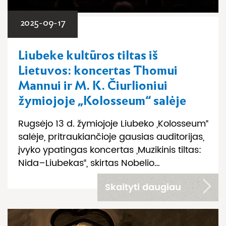
2025-09-17
Liubeke kultūros tiltas iš
Lietuvos: koncertas Thomui
Mannui ir M. K. Čiurlioniui
žymiojoje „Kolosseum“ salėje
Rugsėjo 13 d. žymiojoje Liubeko „Kolosseum“
salėje, pritraukiančioje gausias auditorijas,
įvyko ypatingas koncertas „Muzikinis tiltas:
Nida–Liubekas“, skirtas Nobelio…
Skaityti daugiau