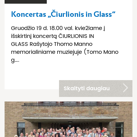
Koncertas „Čiurlionis in Glass“
Gruodžio 19 d. 18.00 val. kvie2iame į
išskirtinį koncertą ČIURLIONIS IN
GLASS Rašytojo Thomo Manno
memorialiniame muziejuje (Tomo Mano
g….
Skaityti daugiau