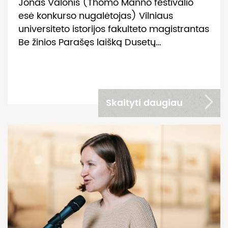
Jonas Valonis (Thomo Manno festivalio
esė konkurso nugalėtojas) Vilniaus
universiteto istorijos fakulteto magistrantas
Be žinios Parašęs laišką Dusetų…
Skaityti daugiau