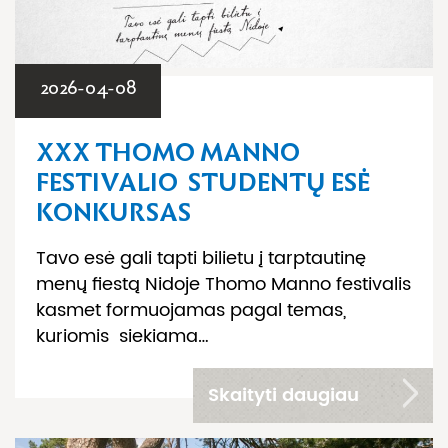
2026-04-08
XXX THOMO MANNO
FESTIVALIO STUDENTŲ ESĖ
KONKURSAS
Tavo esė gali tapti bilietu į tarptautinę
menų fiestą Nidoje Thomo Manno festivalis
kasmet formuojamas pagal temas,
kuriomis siekiama…
Skaityti daugiau