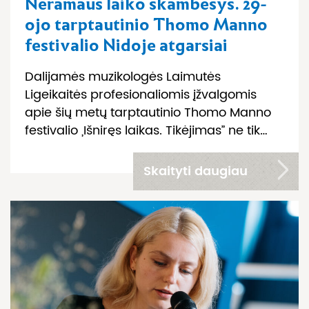
Neramaus laiko skambesys. 29-
ojo tarptautinio Thomo Manno
festivalio Nidoje atgarsiai
Dalijamės muzikologės Laimutės
Ligeikaitės profesionaliomis įžvalgomis
apie šių metų tarptautinio Thomo Manno
festivalio „Išniręs laikas. Tikėjimas” ne tik…
Skaityti daugiau