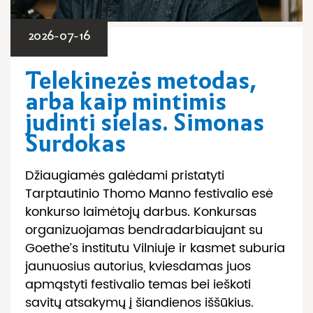
2026-07-16
Telekinezės metodas,
arba kaip mintimis
judinti sielas. Simonas
Surdokas
Džiaugiamės galėdami pristatyti
Tarptautinio Thomo Manno festivalio esė
konkurso laimėtojų darbus. Konkursas
organizuojamas bendradarbiaujant su
Goethe’s institutu Vilniuje ir kasmet suburia
jaunuosius autorius, kviesdamas juos
apmąstyti festivalio temas bei ieškoti
savitų atsakymų į šiandienos iššūkius.