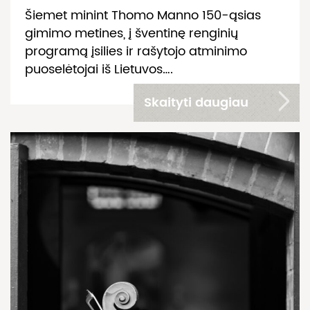
Šiemet minint Thomo Manno 150-ąsias
gimimo metines, į šventinę renginių
programą įsilies ir rašytojo atminimo
puoselėtojai iš Lietuvos….
Skaityti daugiau