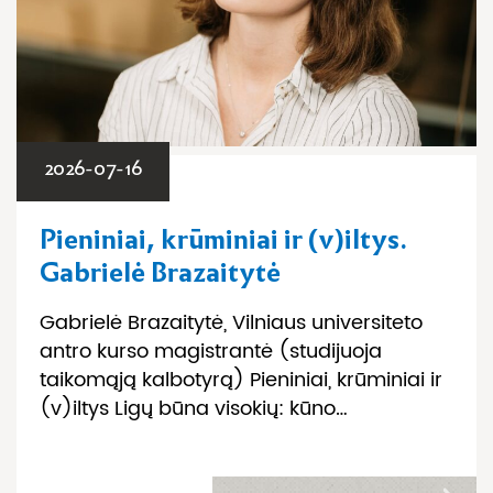
2026-07-16
Pieniniai, krūminiai ir (v)iltys.
Gabrielė Brazaitytė
Gabrielė Brazaitytė, Vilniaus universiteto
antro kurso magistrantė (studijuoja
taikomąją kalbotyrą) Pieniniai, krūminiai ir
(v)iltys Ligų būna visokių: kūno…