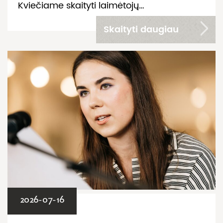
Kviečiame skaityti laimėtojų…
Skaityti daugiau
2026-07-16