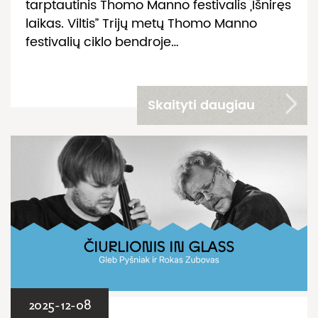
tarptautinis Thomo Manno festivalis „Išniręs
laikas. Viltis” Trijų metų Thomo Manno
festivalių ciklo bendroje…
Skaityti daugiau
2025-12-08