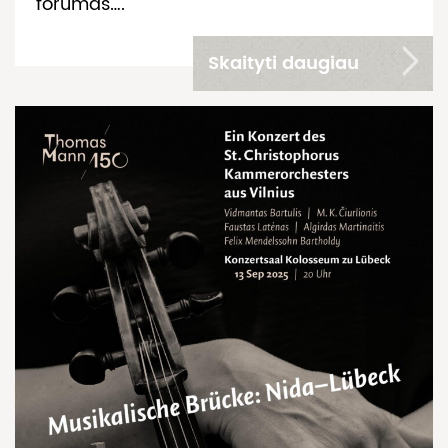
forumas….
Skaityti daugiau