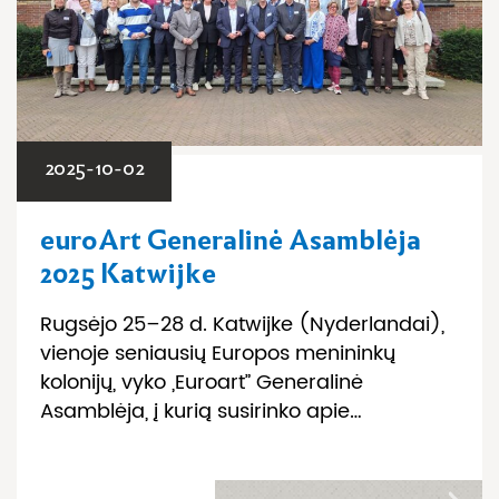
2025-10-02
euroArt Generalinė Asamblėja
2025 Katwijke
Rugsėjo 25–28 d. Katwijke (Nyderlandai),
vienoje seniausių Europos menininkų
kolonijų, vyko „Euroart” Generalinė
Asamblėja, į kurią susirinko apie…