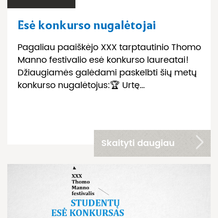
Esė konkurso nugalėtojai
Pagaliau paaiškėjo XXX tarptautinio Thomo
Manno festivalio esė konkurso laureatai!
Džiaugiamės galėdami paskelbti šių metų
konkurso nugalėtojus:🏆 Urtę…
Skaityti daugiau