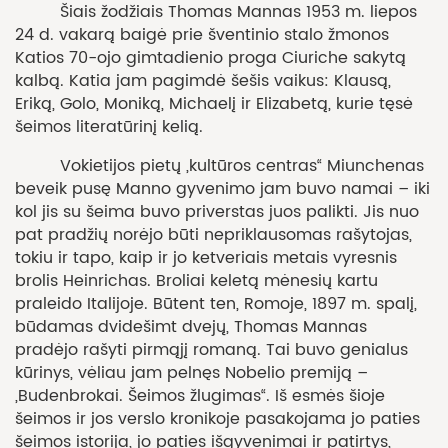
Šiais žodžiais Thomas Mannas 1953 m. liepos
24 d. vakarą baigė prie šventinio stalo žmonos
Katios 70-ojo gimtadienio proga Ciuriche sakytą
kalbą. Katia jam pagimdė šešis vaikus: Klausą,
Eriką, Golo, Moniką, Michaelį ir Elizabetą, kurie tęsė
šeimos literatūrinį kelią.
Vokietijos pietų „kultūros centras“ Miunchenas
beveik pusę Manno gyvenimo jam buvo namai – iki
kol jis su šeima buvo priverstas juos palikti. Jis nuo
pat pradžių norėjo būti nepriklausomas rašytojas,
tokiu ir tapo, kaip ir jo ketveriais metais vyresnis
brolis Heinrichas. Broliai keletą mėnesių kartu
praleido Italijoje. Būtent ten, Romoje, 1897 m. spalį,
būdamas dvidešimt dvejų, Thomas Mannas
pradėjo rašyti pirmąjį romaną. Tai buvo genialus
kūrinys, vėliau jam pelnęs Nobelio premiją –
„Budenbrokai. Šeimos žlugimas“. Iš esmės šioje
šeimos ir jos verslo kronikoje pasakojama jo paties
šeimos istorija, jo paties išgyvenimai ir patirtys,