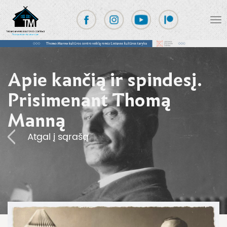
Apie kančią ir spindesį.
Prisimenant Thomą
Manną
Atgal į sąrašą