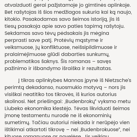
atvaizduoti gerai pažįstamoje jo gimtinės aplinkoje.
Bet rašytojas iš šios medžiagos sukuria kai ką naujo,
kitokio. Pasakodamas savo šeimos istoriją, jis iš
tiesų pasakoja apie savo paties tapimą rašytoju.
Sekdamas savo tėvų pėdsakais jis mėgina
perprasti save patį. Protėvių mąstyme ir
veiksmuose, jų konfliktuose, neišsipildimuose ir
pralaimėjimuose glūdi dabarties sunkumų,
problematikos šaknys. Šis romanas – savęs
pažinimo ir išbandymo išraiška ir rezultatas.
Į tikras aplinkybes Mannas įpynė iš Nietzsche’s
perimtą dekadanso, nuosmukio motyvą – nors jis
visiškai neatitiko tos tikrovės, iš kurios autorius
skolinosi. Net priešingai: „Budenbrokų“ vyksmo metu
Liubeko ekonomika klestėjo. Tėvas likviduoti šeimos
įmonę testamentu nurodė ne iš ekonominių
sumetimų. Tačiau autoriui niekada ir nerūpėjo vien
ištikimai atkartoti tikrovę – nei „Budenbrokuose“, nei
kituose romanuose ar novelėse. Jis veikiau