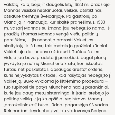
valdžią, kaip, beje, ir daugelis kitų, 1933 m. pradžioje
Mannas visiškai neplanuotai, veikiau atsitiktinai,
atsidūrė tremtyje Šveicarijoje. Po gastrolių po
Olandiją ir Prancūziją, kur skaitė pranešimus, 1933
m. vasarį Mannas su žmona jau nebegrįžo namo. Iš
pradžių Thomas Mannas vengė viešų politinių
pareiškimų – jis nenorėjo prarasti Vokietijos
skaitytojų. Ir iš tiesų tais metais jo grožiniai kūriniai
Vokietijoje dar nebuvo uždrausti. Tačiau šalies
viduje jau buvo pradėta jį persekioti: pagal planą
įvykdyta jo namų Miunchene krata, konfiskuotas
turtas, net paskelbtas „apsaugos arešto“ orderis,
kuris neįvykdytas tik todėl, kad rašytojas nebegrįžo į
Vokietiją. Buvo vykdoma jo ištrėmimo procedūra –
tuo rūpinosi tie patys Miuncheno nacių parankiniai,
kurie jau daug metų sistemingai ir įtariai stebėjo jo
politinę veiklą ir ją kruopščiai registravo. Mannų
„protokolininkas“ buvo liūdnai pagarsėjęs SS vadas
Reinhardas Heydrichas, vėliau vadovavęs Berlyno