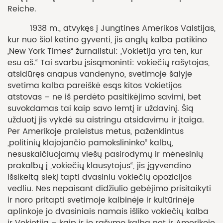
Reiche.
1938 m., atvykęs į Jungtines Amerikos Valstijas,
kur nuo šiol ketino gyventi, jis anglų kalba patikino
„New York Times“ žurnalistui: „Vokietija yra ten, kur
esu aš.“ Tai svarbu įsisąmoninti: vokiečių rašytojas,
atsidūręs anapus vandenyno, svetimoje šalyje
svetima kalba pareiškė esąs kitos Vokietijos
atstovas – ne iš perdėto pasitikėjimo savimi, bet
suvokdamas tai kaip savo lemtį ir uždavinį. Šią
užduotį jis vykdė su aistringu atsidavimu ir įtaiga.
Per Amerikoje praleistus metus, paženklintus
„politinių klajojančio pamokslininko“ kalbų,
nesuskaičiuojamų viešų pasirodymų ir mėnesinių
prakalbų į „vokiečių klausytojus“, jis įgyvendino
išsikeltą siekį tapti dvasiniu vokiečių opozicijos
vedliu. Nes nepaisant didžiulio gebėjimo prisitaikyti
ir noro pritapti svetimoje kalbinėje ir kultūrinėje
aplinkoje jo dvasiniais namais išliko vokiečių kalba