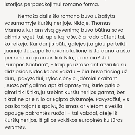
istorijos perpasakojimui romano forma.
Nemaža dalis šio romano buvo užrašyta
vasarnamyje Kuršių nerijoje, Nidoje. Thomas
Mannas, kuriam visą gyvenimą buvo būtina savo
akimis regėti tai, apie ką rašė, čia rado būtent tai,
ko reikėjo. Kur dar jis būtų galėjęs įtaigiau perteikti
jaunojo Juozapo karavano kelionę iš Jordano krašto
per smėlio dykumas link Nilo, jei ne čia? Juk
„Europos Sachara“, – kaip jis užrašė ant atviruko su
didžiosios Nidos kopos vaizdu – čia buvo tiesiog už
durų, pavyzdžiui, Tylos slėnyje. Įdėmiai skaitant
„Juozapą“ galima aptikti aprašymų, kurie galėjo
gimti tik iš tikrųjų stebint Kuršių nerijos gamtą, bet
tikrai ne prie Nilo ar Egipto dykumoje. Pavyzdžiui, vis
pasikartojantis spalvų žaismas ar vietomis vešliai
apaugę pakrantės ruožai – tai vaizdai, atėję iš
Kuršių nerijos, iš gilios vokiškos europinės kultūros
versmės.