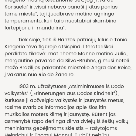
Kregerio motiną tesužinome tiek, jog ji „vardu
Konsuela“ ir „visai nebuvo panaši į kitas ponias
tame mieste“, toji „juodbruvė motina ugningo
temperamento, kuri taip nuostabiai skambino
fortepijonu ir mandolina“.
Tiek šioje, tiek iš Hanzos patricijų kilusio Tonio
Kregerio tėvo figūroje atsispindi literatūriškai
perdirbta tikrovė: mat Thomo Manno motina Julia,
mergautine pavarde da Silva-Bruhns, gimusi netoli
mažo Brazilijos pakrantės miestelio Angra dos Reiso,
į vakarus nuo Rio de Žaneiro.
1903 m. užrašytuose „Atsiminimuose iš Dodo
vaikystės“ („Erinnerungen aus Dodos Kindheit“),
kuriuose ji apžvelgia vaikystės ir jaunystės metus,
rasime svarbios informacijos apie šios itin
muzikalios moters kilmę ir jaunystę. Būtent jos
asmenybė tapo derlinga dirva dviejų iš šešių vaikų
meniniams gebėjimams skleistis – rašytojams
Heinrichui ir Thomui Mannui. Turbūt nebūtų