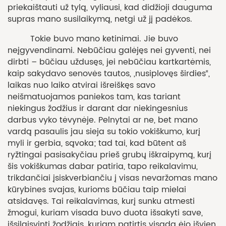
priekaištauti už tylą, vyliausi, kad didžioji dauguma
supras mano susilaikymą, netgi už jį padėkos.
Tokie buvo mano ketinimai. Jie buvo
neįgyvendinami. Nebūčiau galėjęs nei gyventi, nei
dirbti – būčiau uždusęs, jei nebūčiau kartkartėmis,
kaip sakydavo senovės tautos, „nusiplovęs širdies“,
laikas nuo laiko atvirai išreiškęs savo
neišmatuojamos paniekos tam, kas tariant
niekingus žodžius ir darant dar niekingesnius
darbus vyko tėvynėje. Pelnytai ar ne, bet mano
vardą pasaulis jau sieja su tokio vokiškumo, kurį
myli ir gerbia, sąvoka; tad tai, kad būtent aš
ryžtingai pasisakyčiau prieš grubų iškraipymą, kurį
šis vokiškumas dabar patiria, tapo reikalavimu,
trikdančiai įsiskverbiančiu į visas nevaržomas mano
kūrybines svajas, kurioms būčiau taip mielai
atsidavęs. Tai reikalavimas, kurį sunku atmesti
žmogui, kuriam visada buvo duota išsakyti save,
išsilaisvinti žodžiais, kuriam patirtis visada ėjo išvien