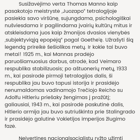
Susižavėjimo verta Thomas Manno kaip
pasakotojo meistrystė „Juozapo“ tetralogijoje
pasiekia savo viršūnę, sujungdama, psichologiškai
nušviesdama ir pagilindama įvairių kultūrų mitus ir
atskleisdama juos kaip žmonijos dvasios vienybės
„subjektyviąją epopėją“ pagal Goethe’ę. Užrašyti šią
legendą prireikė šešiolikos metų. Ir kokie tai buvo
metai! 1925 m., kai Mannas pradėjo
paruošiamuosius darbus, atrodė, kad Veimaro
respublika stabilizuosis; po aštuonerių metų, 1933
m., kai pasirodė pirmoji tetralogijos dalis, ši
respublika jau buvo tapusi istorija ir prasidėjo
nenumaldomas vadinamojo Trečiojo Reicho su
Adolfu Hitleriu priešaky žengimas į pražūtį;
galiausiai, 1943 m., kai pasirodė paskutinė dalis,
Hitlerio armija jau buvo sutriuškinta prie Stalingrado
ir prasidėjo galutinė Vokietijos imperijos žlugimo
fazė.
Neįvertinęs nacionalsocialistų ryžto užimti