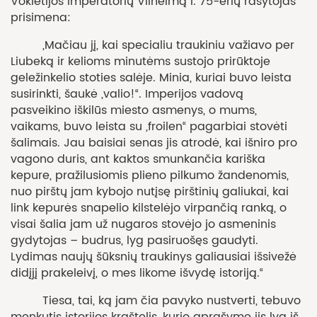
Vokietijos imperatorių Vilhelmą I. 75-erių rašytojas
prisimena:
„Mačiau jį, kai specialiu traukiniu važiavo per
Liubeką ir kelioms minutėms sustojo prirūktoje
geležinkelio stoties salėje. Minia, kuriai buvo leista
susirinkti, šaukė „valio!“. Imperijos vadovą
pasveikino iškilūs miesto asmenys, o mums,
vaikams, buvo leista su „froilen“ pagarbiai stovėti
šalimais. Jau baisiai senas jis atrodė, kai išniro pro
vagono duris, ant kaktos smunkančia kariška
kepure, pražilusiomis plieno pilkumo žandenomis,
nuo pirštų jam kybojo nutįsę pirštinių galiukai, kai
link kepurės snapelio kilstelėjo virpančią ranką, o
visai šalia jam už nugaros stovėjo jo asmeninis
gydytojas – budrus, lyg pasiruošęs gaudyti.
Lydimas naujų šūksnių traukinys galiausiai išsivežė
didįjį prakeleivį, o mes likome išvydę istoriją.“
Tiesa, tai, ką jam čia pavyko nustverti, tebuvo
menkutis istorijos kraštelis, kurio aprašyme jis lyg iš