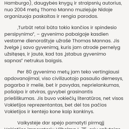
Hamburgo), daugybės knygų ir straipsnių autorius,
nuo 2004 metų Thomo Manno muziejuje Nidoje
organizuoja paskaitas ir rengia parodas.
„Turbūt retai būta tokio kančios ir spindesio
persipynimo“, – gyvenimo pabaigoje kasdien
vestame dienoraštyje užrašė Thomas Mannas. Jis
žvelgė į savo gyvenimą, kuris jam atrodė pernelyg
užsitęsęs, ir jautė, kad tas „įstabus gyvenimo
sapnas“ netrukus baigsis.
Per 80 gyvenimo metų jam teko vertingiausi
apdovanojimai, viso civilizuotojo pasaulio dėmesys,
pagarba ir meilė, bet ir pavydas, neprielankumas,
pašaipa ir atviras, gyvybei grasinantis
priešiškumas. Jis buvo vokiečių literatūros, net visos
Vokietijos reprezentantas, bet dėl tos pačios
Vokietijos ir kentėjo kone kaip kankinys.
Vaikystėje dar spėjo pamatyti pirmąjį