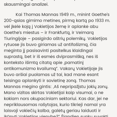
skausmingai analizei.
Kai Thomas Mannas 1949 m., minint Goethe’s
200-ąsias gimimo metines, pirmą kartą po 1933 m.
vėl įkėlė koją į Vokietijos žemę ir aplankė abu
Goethe’s miestus – ir Frankfurtą, ir Veimarą
Tiuringijoje – pasigirdo aštrių polemikų. Vokietijos
rytuose jis buvo giriamas už antifašizmą, čia
mėginta jį pasisavinti pasitelkus klaidingai
suprastą, bet ir iš esmės dviprasmišką, nes iš
konteksto išimtą citatą apie „pamatinį
antikomunizmo kvailumą“. Vakarų Vokietijoje jis
buvo aršiai puolamas už tai, kad manė esant
teisinga aplankyti ir sovietinę zoną. Thomas
Mannas mėgino gintis: „Aš nepripažįstu jokių zonų.
Mano vizitas skirtas Vokietijai kaip visumai, o ne
kokiam nors okupaciniam sektoriui. Kas dar, jei ne
nepriklausomas rašytojas, kurio tikrieji namai yra
laisvoji vokiečių kalba, galėtų geriau laiduoti ir
įkūnyti Vokietijos vienybę?“ Šiandien sunku suvokti,