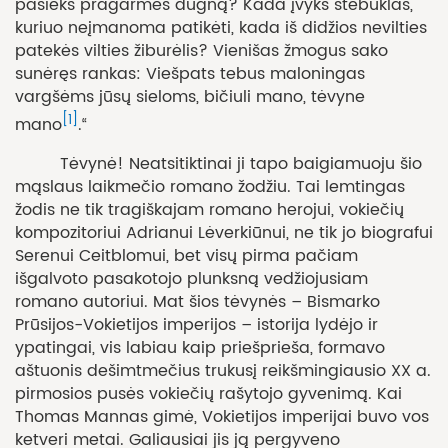
pasieks pragarmės dugną? Kada įvyks stebuklas,
kuriuo neįmanoma patikėti, kada iš didžios nevilties
patekės vilties žiburėlis? Vienišas žmogus sako
sunėręs rankas: Viešpats tebus maloningas
vargšėms jūsų sieloms, bičiuli mano, tėvyne
[1]
mano
.“
Tėvynė! Neatsitiktinai ji tapo baigiamuoju šio
mąslaus laikmečio romano žodžiu. Tai lemtingas
žodis ne tik tragiškajam romano herojui, vokiečių
kompozitoriui Adrianui Lėverkiūnui, ne tik jo biografui
Serenui Ceitblomui, bet visų pirma pačiam
išgalvoto pasakotojo plunksną vedžiojusiam
romano autoriui. Mat šios tėvynės – Bismarko
Prūsijos-Vokietijos imperijos – istorija lydėjo ir
ypatingai, vis labiau kaip priešprieša, formavo
aštuonis dešimtmečius trukusį reikšmingiausio XX a.
pirmosios pusės vokiečių rašytojo gyvenimą. Kai
Thomas Mannas gimė, Vokietijos imperijai buvo vos
ketveri metai. Galiausiai jis ją pergyveno