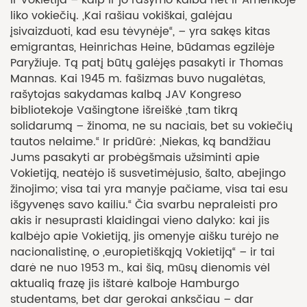
ir Vokietija – kaip ir jo rašymo kalba net ir Amerikoje
liko vokiečių. „Kai rašiau vokiškai, galėjau
įsivaizduoti, kad esu tėvynėje“, – yra sakęs kitas
emigrantas, Heinrichas Heine, būdamas egzilėje
Paryžiuje. Tą patį būtų galėjęs pasakyti ir Thomas
Mannas. Kai 1945 m. fašizmas buvo nugalėtas,
rašytojas sakydamas kalbą JAV Kongreso
bibliotekoje Vašingtone išreiškė „tam tikrą
solidarumą – žinoma, ne su naciais, bet su vokiečių
tautos nelaime.“ Ir pridūrė: „Niekas, ką bandžiau
Jums pasakyti ar probėgšmais užsiminti apie
Vokietiją, neatėjo iš susvetimėjusio, šalto, abejingo
žinojimo; visa tai yra manyje pačiame, visa tai esu
išgyvenęs savo kailiu.“ Čia svarbu nepraleisti pro
akis ir nesuprasti klaidingai vieno dalyko: kai jis
kalbėjo apie Vokietiją, jis omenyje aišku turėjo ne
nacionalistinę, o „europietiškąją Vokietiją“ – ir tai
darė ne nuo 1953 m., kai šią, mūsų dienomis vėl
aktualią frazę jis ištarė kalboje Hamburgo
studentams, bet dar gerokai anksčiau – dar