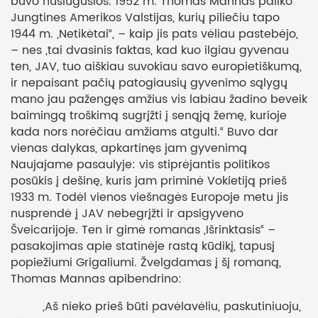
buvo nuslūgusios. 1952 m. Thomas Mannas paliko
Jungtines Amerikos Valstijas, kurių piliečiu tapo
1944 m. „Netikėtai“, – kaip jis pats vėliau pastebėjo,
– nes „tai dvasinis faktas, kad kuo ilgiau gyvenau
ten, JAV, tuo aiškiau suvokiau savo europietiškumą,
ir nepaisant pačių patogiausių gyvenimo sąlygų
mano jau pažengęs amžius vis labiau žadino beveik
baimingą troškimą sugrįžti į senąją žemę, kurioje
kada nors norėčiau amžiams atgulti.“ Buvo dar
vienas dalykas, apkartinęs jam gyvenimą
Naujajame pasaulyje: vis stiprėjantis politikos
posūkis į dešinę, kuris jam priminė Vokietiją prieš
1933 m. Todėl vienos viešnagės Europoje metu jis
nusprendė į JAV nebegrįžti ir apsigyveno
Šveicarijoje. Ten ir gimė romanas „Išrinktasis“ –
pasakojimas apie statinėje rastą kūdikį, tapusį
popiežiumi Grigaliumi. Žvelgdamas į šį romaną,
Thomas Mannas apibendrino:
„Aš nieko prieš būti pavėlavėliu, paskutiniuoju,