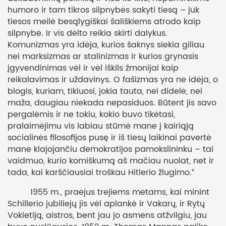
humoro ir tam tikros silpnybės sakyti tiesą – juk
tiesos meilė besąlygiškai šališkiems atrodo kaip
silpnybė. Ir vis dėlto reikia skirti dalykus.
Komunizmas yra idėja, kurios šaknys siekia giliau
nei marksizmas ar stalinizmas ir kurios grynasis
įgyvendinimas vėl ir vėl iškils žmonijai kaip
reikalavimas ir uždavinys. O fašizmas yra ne idėja, o
blogis, kuriam, tikiuosi, jokia tauta, nei didelė, nei
maža, daugiau niekada nepasiduos. Būtent jis savo
pergalėmis ir ne tokiu, kokio buvo tikėtasi,
pralaimėjimu vis labiau stūmė mane į kairiąją
socialinės filosofijos pusę ir iš tiesų laikinai pavertė
mane klajojančiu demokratijos pamokslininku – tai
vaidmuo, kurio komiškumą aš mačiau nuolat, net ir
tada, kai karščiausiai troškau Hitlerio žlugimo.“
1955 m., praėjus trejiems metams, kai minint
Schillerio jubiliejų jis vėl aplankė ir Vakarų, ir Rytų
Vokietiją, aistros, bent jau jo asmens atžvilgiu, jau