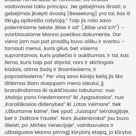
vadovavosi tokiu principu: „Ne gebėjimas išrasti, o
gebėjimas įkvėpti dvasią [Beseelung] yra tai, kas iš
tikrųjų apibrėžia rašytoją.“ Taip jis rašo savo
poleminiame tekste „Bilse ir aš“ („Bilse und ich“) –
svarbiausiame Manno poetikos dokumente. Dar
viena jam nuo pat pradžių buvo aišku ir svarbu –
tarnauti menui, „kuris gilus, bet visiems
suprantamas, kuris paliečia ir aukštumas, ir tai, kas
žema, kuris taip pat stipriai, nors ir skirtingais
būdais, atima žadą ir žinantiesiems, ir
paprastiesiems.“ Per visą savo kūrėjo kelią jis liko
ištikimas šiam dvejopam meno idealui, jį
brandindamas iki aukščiausio tobulumo: nuo
„Mažojo pono Friedemanno“ iki „Apgautosios“, nuo
„Karališkosios didenybės“ iki „Lotos Veimare“, tiek
„Užburtame kalne“, tiek ypač „Juozapo“ tetralogijoje,
bet ir „Daktare Fauste“. Nors „Budenbrokai“ jau buvo
išleisti, po „Mirties Venecijoje“, vainikavusios ir
užbaigusios Manno pirmąjį kūrybinį etapą, jo kūryba