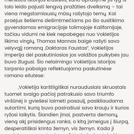
tolo leido pajusti lengvą pražūties dvelksmą – tai
viena mėgstamiausių mūsų rašytojo temų. Kai
praėjus šešiems dešimtmečiams po šio susitikimo
gyvendamas emigracijoje tolimojoje Kalifornijoje,
tačiau vidumi nė kiek nepabėgęs nuo Vokietijos
likimo vingių, Thomas Mannas baigė rašyti savo
vėlyvąjį romaną „Daktaras Faustas“, Vokietijos
imperija dėl paskutiniosios jos valdžios puikybės jau
buvo žlugusi. Šio nelaimingo Vokietijos istorijos
tarpsnio pabaiga reflektuojama paskutinėse
romano eilutėse:
„Vokietija karštligiškai nuraudusiais skruostais
tuomet svaigo pačioj patrakusio savo triumfo
viršūnėj ir gviešėsi laimėti pasaulį, pasikliaudama
sutartimi, kurią buvo pasirašiusi savo krauju ir kurios
ryžosi laikytis. Šiandien jinai, pastverta demonų,
vieną akį prisidengus ranka, o kitą įsmeigus į šiurpą,
desperatiškai krinta žemyn, vis žemyn. Kada ji