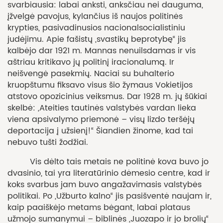
svarbiausia: labai anksti, anksčiau nei dauguma,
įžvelgė pavojus, kylančius iš naujos politinės
krypties, pasivadinusios nacionalsocialistiniu
judėjimu. Apie fašistų „svastikų beprotybę“ jis
kalbėjo dar 1921 m. Mannas nenuilsdamas ir vis
aštriau kritikavo jų politinį iracionalumą. Ir
neišvengė pasekmių. Naciai su buhalterio
kruopštumu fiksavo visus šio žymaus Vokietijos
atstovo opozicinius veiksmus. Dar 1928 m. jų šūkiai
skelbė: „Ateities tautinės valstybės vardan lieka
viena apsivalymo priemonė – visų lizdo teršėjų
deportacija į užsienį!“ Šiandien žinome, kad tai
nebuvo tušti žodžiai.
Vis dėlto tais metais ne politinė kova buvo jo
dvasinio, tai yra literatūrinio dėmesio centre, kad ir
koks svarbus jam buvo angažavimasis valstybės
politikai. Po „Užburto kalno“ jis pasišventė naujam ir,
kaip paaiškėjo metams bėgant, labai plataus
užmojo sumanymui – biblinės „Juozapo ir jo brolių“