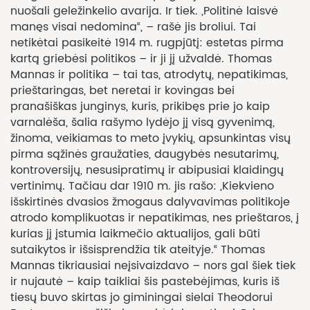
nuošali geležinkelio avarija. Ir tiek. „Politinė laisvė
manęs visai nedomina“, – rašė jis broliui. Tai
netikėtai pasikeitė 1914 m. rugpjūtį: estetas pirma
kartą griebėsi politikos – ir ji jį užvaldė. Thomas
Mannas ir politika – tai tas, atrodytų, nepatikimas,
prieštaringas, bet neretai ir kovingas bei
pranašiškas junginys, kuris, prikibęs prie jo kaip
varnalėša, šalia rašymo lydėjo jį visą gyvenimą,
žinoma, veikiamas to meto įvykių, apsunkintas visų
pirma sąžinės graužaties, daugybės nesutarimų,
kontroversijų, nesusipratimų ir abipusiai klaidingų
vertinimų. Tačiau dar 1910 m. jis rašo: „Kiekvieno
išskirtinės dvasios žmogaus dalyvavimas politikoje
atrodo komplikuotas ir nepatikimas, nes prieštaros, į
kurias jį įstumia laikmečio aktualijos, gali būti
sutaikytos ir išsisprendžia tik ateityje.“ Thomas
Mannas tikriausiai neįsivaizdavo – nors gal šiek tiek
ir nujautė – kaip taikliai šis pastebėjimas, kuris iš
tiesų buvo skirtas jo giminingai sielai Theodorui