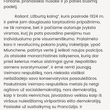
Fontane, pranašiškai nusakė ir jo paties būsimą
padėtį.
Rašant „Užburtą kalną“, kuris pasirodė 1924 m.
ir pelnė jam daugiausia tarptautinio pripažinimo,
ne tik romane, bet ir pačiame autoriuje įvyksta
virsmas, kurį jis pats pavadino perėjimu nuo
individualumo prie visuomeniškumo. Pralaimėto
karo ir revoliucinių pokario įvykių Vokietijoje, ypač
Miunchene, patirtys vertė jį ieškoti naujos pozicijos.
Jis atsisakė monarchistinės laikysenos, kurią dar
prieš kelerius metus aistringai gynė „Nepolitiško
asmens svarstymuose“, ir ėmė remti jaunąją
Veimaro respubliką, nors niekada visiškai
neišsižadėjo savo konservatyvios pasaulėžiūros.
Paskutiniais Veimaro respublikos metais jis netgi
agitavo už socialdemokratiją, nors demokratiją,
kaip ir brolis Heinrichas, įsivaizdavo veikiau kaip iš
viršaus nuleidžiamą viršpartinio elito demokratiją.
Pasisakė už susitaikymą su Prancūzija. Ir