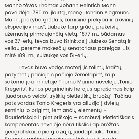
Manno tėvas Thomas Johann Heinrich Mann
paveldėjo 1790 m. įkurtą įmonę „Johann Siegmund
Mann, prekyba grūdais, komisinė prekyba ir krovinių
ekspedijavimas“, Liubeke tarp grūdų prekeivių
užėmusią pirmaujančią vietą. 1877 m., būdamas
vos 37-erių, tėvas buvo išrinktas į Liubeko Senatą ir
vėliau perėmė mokesčių senatoriaus pareigas. Jis
mirė 1891 m., sulaukęs vos 51-erių.
Tėvas buvo vedęs moterį „iš tolimų kraštų,
pažymėtų pačioje apačioje žemėlapio“, kaip
sakoma jau minėtoje Thomo Manno novelėje „Tonio
Kregeris“, kurios pagrindinis herojus aprašomas kaip
„juodbruvo veido“, „ryškių pietietiškų bruožų“. Tačiau
pats vardas Tonio Kregeris yra aliuzija į dviejų
esminių jo prigimtį lemiančių elementų –
šiaurietiškojo ir pietietiškojo – sambūvį. Pietietiškasis
komponentas novelėje nėra tiksliai apibrėžtas
geografiškai; apie gražiąją, juodaplaukę Tonio