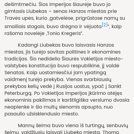
dešimtmečiu. Šios imperijos šiaurėje buvo jo
gimtasis Liubekas – senas Hanzos miestas prie
Travės upės, kurio „gatvelėse, prigrūstose namų su
[2]
smailiais stogais, buvo drėgna ir vėjuota
“, kaip
rašoma novelėje „Tonio Kregeris“.
Kadangi Liubekas buvo laisvasis Hanzos
miestas, jis turėjo savitas politines ir ekonomines
tradicijas. Šio nedidelio Šiaurės Vokietijos miesto-
valstybės konstitucija buvo respublikinė, jį valdė
Senatas. Kaip uostamiesčiui jam ypatingą
vaidmenį turėjo prekyba. Vienas svarbiausių
prekybos kelių vedė į Rusijos uostus, ypač į Sankt
Peterburgą. Po Vokietijos imperijos įkūrimo atėjęs
ekonominis pakilimas ir karštligiška verslumo dvasia
neaplenkė ir šio muitų sienomis apsupto, nuo
pasaulio užsisklendusio miesto.
Mannų šeima buvo viena iš turtingų, senbuvių
šeimų, valdžiusių laisvąjį Liubeko miestą. Thomo