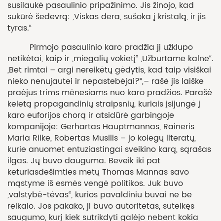
susilaukė pasaulinio pripažinimo. Jis žinojo, kad
sukūrė šedevrą: „Viskas dera, sušoka į kristalą, ir jis
tyras.“
Pirmojo pasaulinio karo pradžia jį užklupo
netikėtai, kaip ir „miegalių vokietį“ „Užburtame kalne“.
„Bet rimtai – argi nereikėtų gėdytis, kad taip visiškai
nieko nenujautei ir nepastebėjai?“,– rašė jis laiške
praėjus trims mėnesiams nuo karo pradžios. Parašė
keletą propagandinių straipsnių, kuriais įsijungė į
karo euforijos chorą ir atsidūrė garbingoje
kompanijoje: Gerhartas Hauptmannas, Raineris
Maria Rilke, Robertas Musilis – jo kolegų literatų,
kurie anuomet entuziastingai sveikino karą, sąrašas
ilgas. Jų buvo dauguma. Beveik iki pat
keturiasdešimties metų Thomas Mannas savo
mąstyme iš esmės vengė politikos. Juk buvo
„valstybė-tėvas“, kurios pavaldiniu buvai ne be
reikalo. Jos pakako, ji buvo autoritetas, suteikęs
saugumo, kurį kiek sutrikdyti galėjo nebent kokia