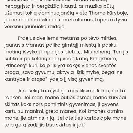
nepagrįsta ir bergždžia klausti, ar muzika būtų
užėmusi tokią dominuojančią vietą Thomo kūryboje,
jei ne motinos išskirtinis muzikalumas, tapęs aktyviu
veiksniu jaunuolio raidoje.
Praėjus dvejiems metams po tėvo mirties,
jaunasis Mannas paliko gimtąjį miestą ir paskui
motiną išvyko į imperijos pietus, į Miuncheną. Ten jis
sutiko ir po kelerių metų vedė Katią Pringsheim,
„Princesę“, kuri, kaip jis yra sakęs vienos šventės
proga, „savo gyvumu, aktyvia ištikimybe, begaline
kantrybe ir drąsa“ lydėjo jį visą gyvenimą.
„Ir šešėlių karalystėje mes liksime kartu, ranka
rankon. Jei man, mano būties esmei, mano kūrybai
skirtas koks nors pomirtinis gyvenimas, ji gyvens
kartu su manimi, greta manęs. Kol žmonės atmins
mane, jie atmins ir ją. Jei ateities kartos apie mane
tars gerą žodį, jis bus skirtas ir jai.“