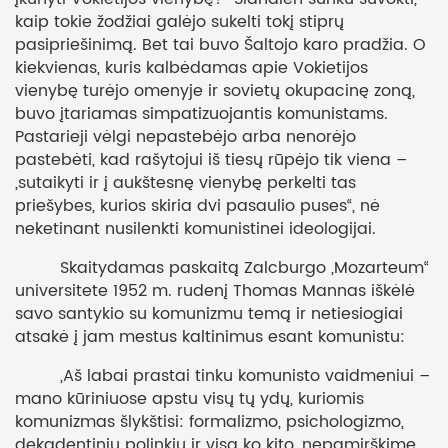
kaip tokie žodžiai galėjo sukelti tokį stiprų
pasipriešinimą. Bet tai buvo Šaltojo karo pradžia. O
kiekvienas, kuris kalbėdamas apie Vokietijos
vienybę turėjo omenyje ir sovietų okupacinę zoną,
buvo įtariamas simpatizuojantis komunistams.
Pastarieji vėlgi nepastebėjo arba nenorėjo
pastebėti, kad rašytojui iš tiesų rūpėjo tik viena –
„sutaikyti ir į aukštesnę vienybę perkelti tas
priešybes, kurios skiria dvi pasaulio puses“, nė
neketinant nusilenkti komunistinei ideologijai.
Skaitydamas paskaitą Zalcburgo „Mozarteum“
universitete 1952 m. rudenį Thomas Mannas iškėlė
savo santykio su komunizmu temą ir netiesiogiai
atsakė į jam mestus kaltinimus esant komunistu:
„Aš labai prastai tinku komunisto vaidmeniui –
mano kūriniuose apstu visų tų ydų, kuriomis
komunizmas šlykštisi: formalizmo, psichologizmo,
dekadentinių polinkių ir visa ko kito, nepamirškime