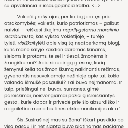
su apvalančia ir išsaugojančia kalba. <…>
Vokiečių rašytojas, per kalbą įpratęs prie
atsakomybės; vokietis, kurio patriotizmas – galbūt
naiviai – reiškėsi tikėjimu
neprilygstamu moraliniu
svarbumu
to, kas vyksta Vokietijoje, – turėjo
tylėti,
visiškai
tylėti apie visą tą neatperkamą blogį,
kuris mano šalyje kasdien daromas kūnams,
sieloms ir protams, teisei ir tiesai, žmonėms ir
žmogiškumui? Apie siaubingą grėsmę, kurią
žemynui kelia tas žmoniškumą naikinantis režimas,
gyvenantis nesuvokiamoje nežinioje apie tai, kokia
valanda išmušė pasauliui? Tai buvo neįmanoma. Ir
taip, priešingai nei buvau sumanęs, gimė
pareiškimai, neišvengiamai poziciją išreiškiantys
gestai, kurie dabar ir privedė prie šio absurdiško ir
apgailėtino mano tautinės ekskomunikacijos akto.“
Šis „Susirašinėjimas su Bona“ iškart pasklido po
visą pasaulį ir net slapta buvo platinamas pačiame