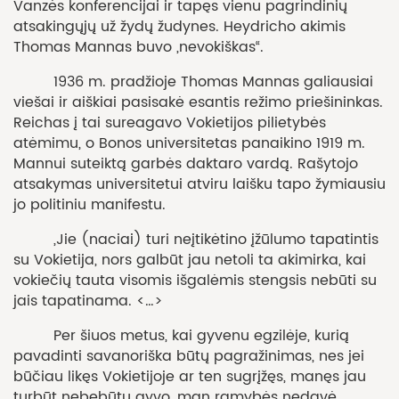
Vanzės konferencijai ir tapęs vienu pagrindinių
atsakingųjų už žydų žudynes. Heydricho akimis
Thomas Mannas buvo „nevokiškas“.
1936 m. pradžioje Thomas Mannas galiausiai
viešai ir aiškiai pasisakė esantis režimo priešininkas.
Reichas į tai sureagavo Vokietijos pilietybės
atėmimu, o Bonos universitetas panaikino 1919 m.
Mannui suteiktą garbės daktaro vardą. Rašytojo
atsakymas universitetui atviru laišku tapo žymiausiu
jo politiniu manifestu.
„Jie (naciai) turi neįtikėtino įžūlumo tapatintis
su Vokietija, nors galbūt jau netoli ta akimirka, kai
vokiečių tauta visomis išgalėmis stengsis nebūti su
jais tapatinama. <…>
Per šiuos metus, kai gyvenu egzilėje, kurią
pavadinti savanoriška būtų pagražinimas, nes jei
būčiau likęs Vokietijoje ar ten sugrįžęs, manęs jau
turbūt nebebūtų gyvo, man ramybės nedavė