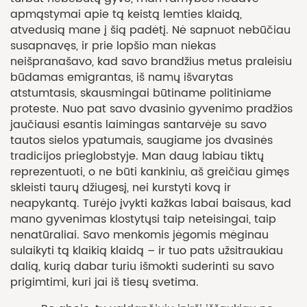
apmąstymai apie tą keistą lemties klaidą,
atvedusią mane į šią padėtį. Nė sapnuot nebūčiau
susapnavęs, ir prie lopšio man niekas
neišpranašavo, kad savo brandžius metus praleisiu
būdamas emigrantas, iš namų išvarytas
atstumtasis, skausmingai būtiname politiniame
proteste. Nuo pat savo dvasinio gyvenimo pradžios
jaučiausi esantis laimingas santarvėje su savo
tautos sielos ypatumais, saugiame jos dvasinės
tradicijos prieglobstyje. Man daug labiau tiktų
reprezentuoti, o ne būti kankiniu, aš greičiau gimęs
skleisti taurų džiugesį, nei kurstyti kovą ir
neapykantą. Turėjo įvykti kažkas labai baisaus, kad
mano gyvenimas klostytųsi taip neteisingai, taip
nenatūraliai. Savo menkomis jėgomis mėginau
sulaikyti tą klaikią klaidą – ir tuo pats užsitraukiau
dalią, kurią dabar turiu išmokti suderinti su savo
prigimtimi, kuri jai iš tiesų svetima.