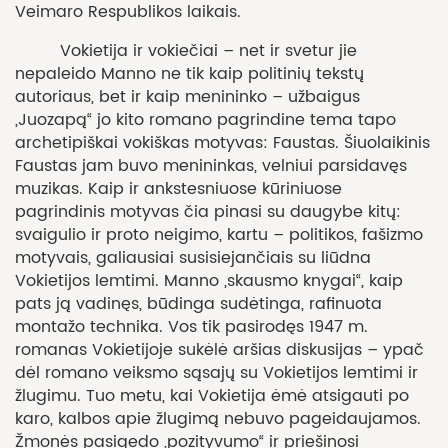
Veimaro Respublikos laikais.
Vokietija ir vokiečiai – net ir svetur jie
nepaleido Manno ne tik kaip politinių tekstų
autoriaus, bet ir kaip menininko – užbaigus
„Juozapą“ jo kito romano pagrindine tema tapo
archetipiškai vokiškas motyvas: Faustas. Šiuolaikinis
Faustas jam buvo menininkas, velniui parsidavęs
muzikas. Kaip ir ankstesniuose kūriniuose
pagrindinis motyvas čia pinasi su daugybe kitų:
svaigulio ir proto neigimo, kartu – politikos, fašizmo
motyvais, galiausiai susisiejančiais su liūdna
Vokietijos lemtimi. Manno „skausmo knygai“, kaip
pats ją vadinęs, būdinga sudėtinga, rafinuota
montažo technika. Vos tik pasirodęs 1947 m.
romanas Vokietijoje sukėlė aršias diskusijas – ypač
dėl romano veiksmo sąsajų su Vokietijos lemtimi ir
žlugimu. Tuo metu, kai Vokietija ėmė atsigauti po
karo, kalbos apie žlugimą nebuvo pageidaujamos.
Žmonės pasigedo „pozityvumo“ ir priešinosi