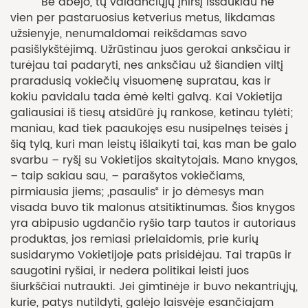
Be abejo, tų valdančiųjų įniršį iššaukiau ne
vien per pastaruosius ketverius metus, likdamas
užsienyje, nenumaldomai reikšdamas savo
pasišlykštėjimą. Užrūstinau juos gerokai anksčiau ir
turėjau tai padaryti, nes anksčiau už šiandien viltį
praradusią vokiečių visuomenę supratau, kas ir
kokiu pavidalu tada ėmė kelti galvą. Kai Vokietija
galiausiai iš tiesų atsidūrė jų rankose, ketinau tylėti;
maniau, kad tiek paaukojęs esu nusipelnęs teisės į
šią tylą, kuri man leistų išlaikyti tai, kas man be galo
svarbu – ryšį su Vokietijos skaitytojais. Mano knygos,
– taip sakiau sau, – parašytos vokiečiams,
pirmiausia jiems; „pasaulis“ ir jo dėmesys man
visada buvo tik malonus atsitiktinumas. Šios knygos
yra abipusio ugdančio ryšio tarp tautos ir autoriaus
produktas, jos remiasi prielaidomis, prie kurių
susidarymo Vokietijoje pats prisidėjau. Tai trapūs ir
saugotini ryšiai, ir nedera politikai leisti juos
šiurkščiai nutraukti. Jei gimtinėje ir buvo nekantriųjų,
kurie, patys nutildyti, galėjo laisvėje esančiajam