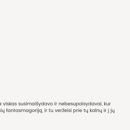
ada viskas susimaišydavo ir nebesupaisydavai, kur
ų fantasmagoriją, ir tu veržeisi prie tų kalnų ir į jų