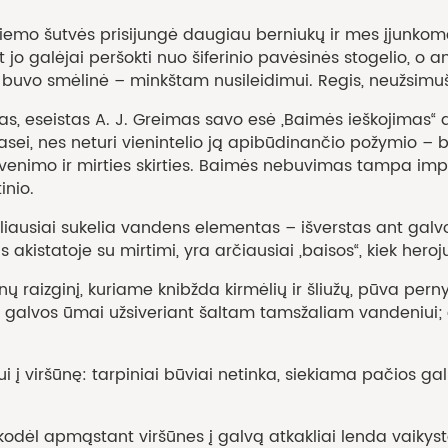
o šutvės prisijungė daugiau berniukų ir mes įjunkome ž
jo galėjai peršokti nuo šiferinio pavėsinės stogelio, o an
s buvo smėlinė – minkštam nusileidimui. Regis, neužsimu
seistas A. J. Greimas savo esė „Baimės ieškojimas“ da
sei, nes neturi vienintelio ją apibūdinančio požymio – bai
mo ir mirties skirties. Baimės nebuvimas tampa impulsu
inio.
i sukelia vandens elementas – išverstas ant galvos ša
 akistatoje su mirtimi, yra arčiausiai „baisos“, kiek heroju
nį, kuriame knibžda kirmėlių ir šliužų, pūva pernykšč
 galvos ūmai užsiveriant šaltam tamsžaliam vandeniui; d
šūnę: tarpiniai būviai netinka, siekiama pačios galut
ėl apmąstant viršūnes į galvą atkakliai lenda vaikyst