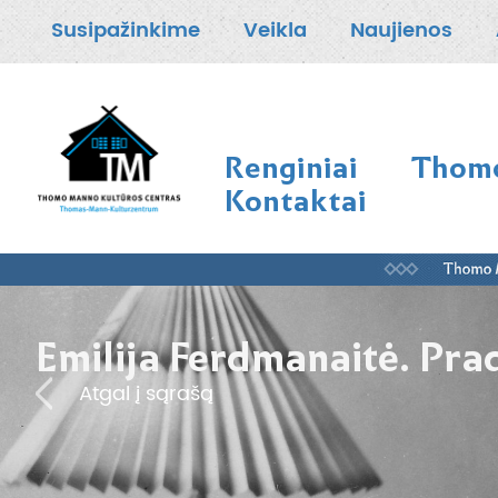
Susipažinkime
Veikla
Naujienos
Renginiai
Thomo
Kontaktai
Emilija Ferdmanaitė. Pra
Atgal į sąrašą