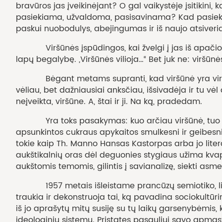
bravūros jas įveikinėjant? O gal vaikystėje įsitikini,
pasiekiama, užvaldoma, pasisavinama? Kad pasieku
paskui nuobodulys, abejingumas ir iš naujo atsiveri
Viršūnės įspūdingos, kai žvelgi į jas iš apačios. 
lapų begalybę. „Viršūnės vilioja…“ Bet juk ne: viršūnės
Bėgant metams supranti, kad viršūnė yra viršūnė tik
vėliau, bet dažniausiai anksčiau, išsivadėja ir tu vėl
neįveikta, viršūne. A, štai ir ji. Na ką, pradedam.
Yra toks pasakymas: kuo arčiau viršūnė, tuo silpnes
apsunkintos cukraus apykaitos smulkesni ir geibesni, 
tokie kaip Th. Manno Hansas Kastorpas arba jo litera
aukštikalnių oras dėl deguonies stygiaus užima kvap
aukštomis temomis, gilintis į savianalizę, siekti asm
1957 metais išleistame prancūzų semiotiko, literatūr
traukia ir dekonstruoja tai, ką pavadina sociokultūr
iš jo aprašytų mitų susiję su tų laikų garsenybėmis, k
ideologinių sistemų. Pristatęs pasauliui savo apmąs