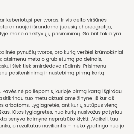
eberiotųsi per tvoras. Ir vis dėlto viršūnės
irbta ar naujai išrandama judesių choreografija,
lyje mano ankstyvųjų prisiminimų. Galbūt tokia yra
nės pynučių tvoros, pro kurią veržėsi krūmokšniai
tika; atsimenu metalo grublėtumą po delnais,
askui šiek tiek smirdėdavo rūdimis. Prisimenu
imenu pasitenkinimą ir nustebimą pirmą kartą
Pavėsinė po liepomis, kurioje pirmą kartą išgirdau
sitikrinau tuo metu aktualiame žinyne „Iš kur aš
emos arbatoms. Lygiagretės, ant kurių sutūpus vieną
kas. Kitos lygiagretės, nuo kurių nusivožus patyriau
ikta senyva kaimynė nepratrūko klykti: „Vaikeli, tau
sunku, o rezultatas nuviliantis – nieko ypatingo nuo jo