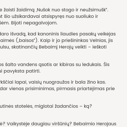
aisti žaidimą „Nušok nuo stogo ir neužsimušk“.
t šio užsikardavai atsispyręs nuo suoliuko ir
šėm. Bijoti nepagalvojom.
ro išvadą, kad kanoninis liaudies pasakų veikėjas
mės („baisos“). Kaip ir jo priešininkas Velnias, jis
, skatinančių Bebaimį Herojų veikti – ieškoti
lto vandens ąsotis ar kibiras su ledukais. Šis
i pavyksta patirti.
iai lapai, vaisių nuograužos ir bala žino kas.
ar vienas prisiminimas, pirmasis priartėjimas prie
inės stotelės, miglotai žadančios – ką?
ė? Vaikystėje daugiau viršūnių? Bebaimio Herojaus