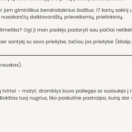
m giminiškus bendrašaknius žodžius; 17 kartų sakinį užb
 nusakančių daiktavardžių, prieveiksmių, prielinksnių.
ka? Ogi ji man padėjo padaryti sau pačiai netikėtą a
r santykį su savo priešybe, tačiau jos priešybė (kitaip
trauskas).
tų tvirtai – matyt, dramblys buvo paliegęs ar susisukęs į 
okštas tuoj nugrius, liko paskutinė pastraipa, kurią dar 