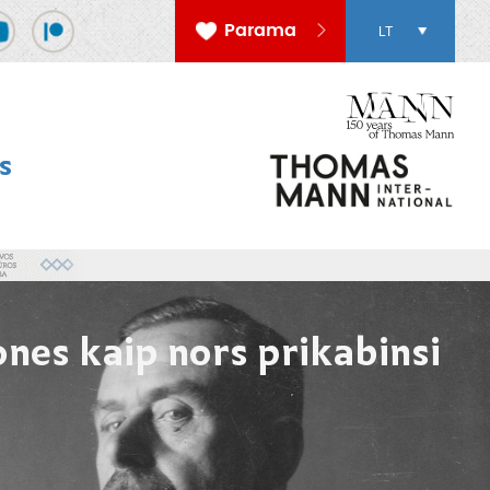
Parama
LT
s
nes kaip nors prikabinsi