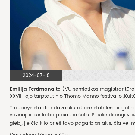
2024-07-18
Emilija Ferdmanaitė
(VU semiotikos magistrantūro
XXVIII-ojo tarptautinio Thomo Manno festivalio „Kult
Traukinys stabtelėdavo skurdžiose stotelėse ir galin
važiuoji ir kur kokia pasaulio šalis. Plaukė didingi va
glėbį, jie čia kilo prieš tavo pagarbias akis, čia vėl n