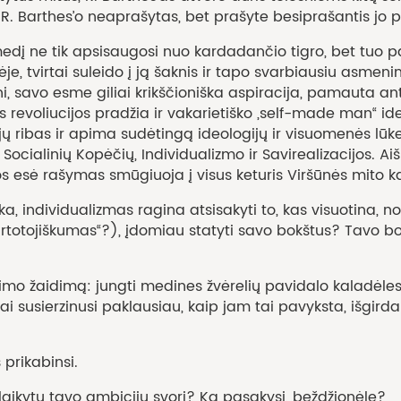
es R. Barthes’o neaprašytas, bet prašyte besiprašantis jo
 tik apsisaugosi nuo kardadančio tigro, bet tuo pačiu i
e, tvirtai suleido į ją šaknis ir tapo svarbiausiu asmenini
ni, savo esme giliai krikščioniška aspiracija, pamauta an
nės revoliucijos pradžia ir vakarietiško „self-made man“ id
ribas ir apima sudėtingą ideologijų ir visuomenės lūkesč
Socialinių Kopėčių, Individualizmo ir Savirealizacijos. Ai
ios esė rašymas smūgiuoja į visus keturis Viršūnės mito 
dividualizmas ragina atsisakyti to, kas visuotina, norm
artotojiškumas“?), įdomiau statyti savo bokštus? Tavo bok
mo žaidimą: jungti medines žvėrelių pavidalo kaladėles į 
 kai susierzinusi paklausiau, kaip jam tai pavyksta, išgi
rikabinsi.
kytų tavo ambicijų svorį? Ką pasakysi, beždžionėle?