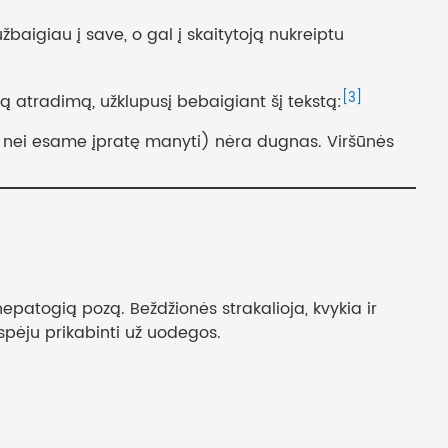
aigiau į save, o gal į skaitytoją nukreiptu
[3]
tradimą, užklupusį bebaigiant šį tekstą:
, nei esame įpratę manyti) nėra dugnas. Viršūnės
nepatogią pozą. Beždžionės strakalioja, kvykia ir
spėju prikabinti už uodegos.