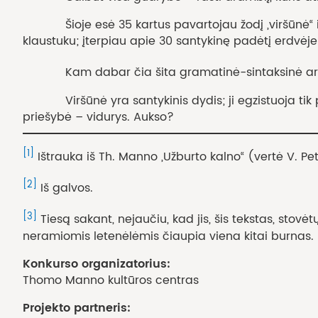
Šioje esė 35 kartus pavartojau žodį „viršūnė“ ir ja
klaustuku; įterpiau apie 30 santykinę padėtį erdvėje
Kam dabar čia šita gramatinė-sintaksinė aritmeti
Viršūnė yra santykinis dydis; ji egzistuoja tik pe
priešybė – vidurys. Aukso?
[1]
Ištrauka iš Th. Manno „Užburto kalno“ (vertė V. Pe
[2]
Iš galvos.
[3]
Tiesą sakant, nejaučiu, kad jis, šis tekstas, stovė
neramiomis letenėlėmis čiaupia viena kitai burnas. B
Konkurso organizatorius:
Thomo Manno kultūros centras
Projekto partneris: