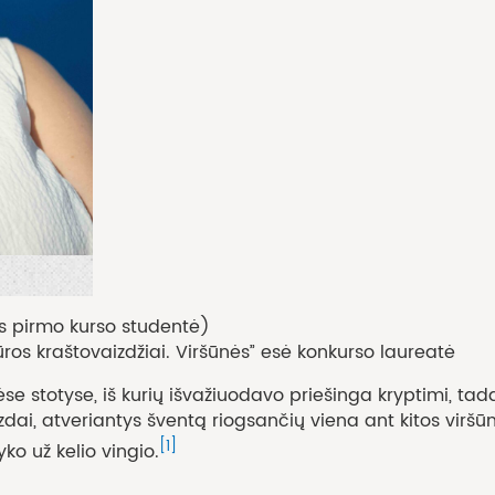
s pirmo kurso studentė)
ūros kraštovaizdžiai. Viršūnės” esė konkurso laureatė
ėse stotyse, iš kurių išvažiuodavo priešinga kryptimi, t
izdai, atveriantys šventą riogsančių viena ant kitos viršūni
[1]
yko už kelio vingio.