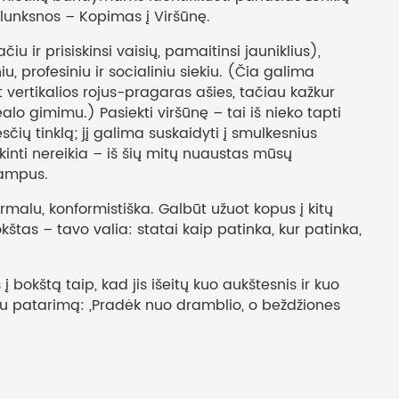
 plunksnos – Kopimas į Viršūnę.
r prisiskinsi vaisių, pamaitinsi jauniklius),
u, profesiniu ir socialiniu siekiu. (Čia galima
t vertikalios rojus-pragaras ašies, tačiau kažkur
ealo gimimu.) Pasiekti viršūnę – tai iš nieko tapti
ių tinklą; jį galima suskaidyti į smulkesnius
škinti nereikia – iš šių mitų nuaustas mūsų
kampus.
alu, konformistiška. Galbūt užuot kopus į kitų
štas – tavo valia: statai kaip patinka, kur patinka,
bokštą taip, kad jis išeitų kuo aukštesnis ir kuo
rdau patarimą: „Pradėk nuo dramblio, o beždžiones