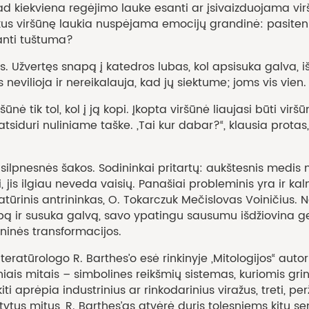
 kad kiekviena regėjimo lauke esanti ar įsivaizduojama vir
s viršūnę laukia nuspėjama emocijų grandinė: pasitenk
anti tuštuma?
Užvertęs snapą į katedros lubas, kol apsisuka galva, i
 nevilioja ir nereikalauja, kad jų siektume; joms vis vien.
 tol, kol į ją kopi. Įkopta viršūnė liaujasi būti viršū
 atsiduri nuliniame taške. „Tai kur dabar?“, klausia protas
nės šakos. Sodininkai pritartų: aukštesnis medis ne tik
jis ilgiau neveda vaisių. Panašiai probleminis yra ir kaln
tūrinis antrininkas, O. Tokarczuk Mečislovas Voiničius. 
ą ir susuka galvą, savo ypatingu sausumu išdžiovina ge
eninės transformacijos.
ologo R. Barthes’o esė rinkinyje „Mitologijos“ autorius n
iniais mitais – simbolines reikšmių sistemas, kuriomis gr
iti aprėpia industrinius ar rinkodarinius viražus, treti, p
tytus mitus, R. Barthes’as atvėrė duris tolesniems kitų 