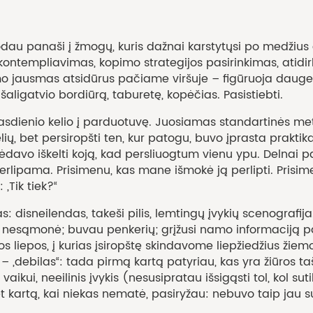
panaši į žmogų, kuris dažnai karstytųsi po medžius ar k
ų kontempliavimas, kopimo strategijos pasirinkimas, atid
imo jausmas atsidūrus pačiame viršuje – figūruoja dauge
aligatvio bordiūrą, taburetę, kopėčias. Pasistiebti.
nio kelio į parduotuvę. Juosiamas standartinės metali
telių, bet persiropšti ten, kur patogu, buvo įprasta prak
ėdavo iškelti koją, kad persliuogtum vienu ypu. Delnai p
perlipama. Prisimenu, kas mane išmokė ją perlipti. Pris
„Tik tiek?“
eilendas, takeši pilis, lemtingų įvykių scenografija. 
ai nesąmonė; buvau penkerių; grįžusi namo informaciją pa
ios liepos, į kurias įsiropštę skindavome liepžiedžius ži
„debilas“: tada pirmą kartą patyriau, kas yra žiūros taš
kui, neeilinis įvykis (nesusipratau išsigąsti tol, kol sut
, bet kartą, kai niekas nematė, pasiryžau: nebuvo taip jau 