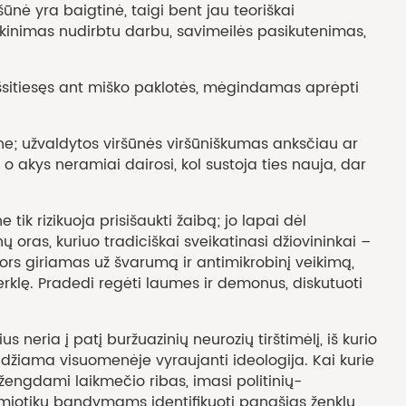
šūnė yra baigtinė, taigi bent jau teoriškai
inimas nudirbtu darbu, savimeilės pasikutenimas,
šsitiesęs ant miško paklotės, mėgindamas aprėpti
ne; užvaldytos viršūnės viršūniškumas anksčiau ar
, o akys neramiai dairosi, kol sustoja ties nauja, dar
 rizikuoja prisišaukti žaibą; jo lapai dėl
ų oras, kuriuo tradiciškai sveikatinasi džiovininkai –
Nors giriamas už švarumą ir antimikrobinį veikimą,
rklę. Pradedi regėti laumes ir demonus, diskutuoti
eria į patį buržuazinių neurozių tirštimėlį, iš kurio
indžiama visuomenėje vyraujanti ideologija. Kai kurie
eržengdami laikmečio ribas, imasi politinių-
semiotikų bandymams identifikuoti panašias ženklų