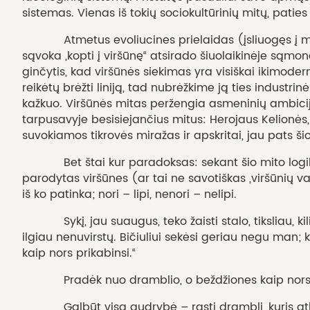
sistemas. Vienas iš tokių sociokultūrinių mitų, pati
Atmetus evoliucines prielaidas (įsliuogęs į medį ne
sąvoka „kopti į viršūnę“ atsirado šiuolaikinėje sąmonėj
ginčytis, kad viršūnės siekimas yra visiškai ikimoder
reikėtų brėžti liniją, tad nubrėžkime ją ties industri
kažkuo. Viršūnės mitas peržengia asmeninių ambicijų 
tarpusavyje besisiejančius mitus: Herojaus Kelionės, 
suvokiamos tikrovės miražas ir apskritai, jau pats š
Bet štai kur paradoksas: sekant šio mito logika, in
parodytas viršūnes (ar tai ne savotiškas „viršūnių v
iš ko patinka; nori – lipi, nenori – nelipi.
Sykį, jau suaugus, teko žaisti stalo, tiksliau, kili
ilgiau nenuvirstų. Bičiuliui sekėsi geriau negu man;
kaip nors prikabinsi.“
Pradėk nuo dramblio, o beždžiones kaip nors p
Galbūt visa gudrybė – rasti dramblį, kuris atlai