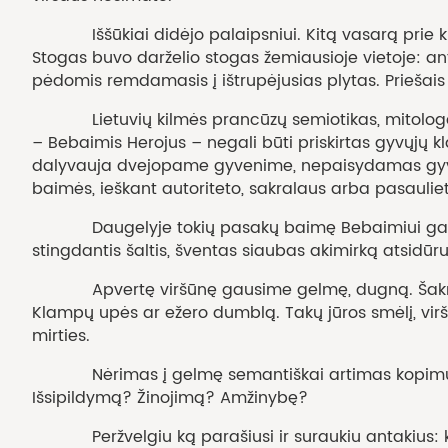
Iššūkiai didėjo palaipsniui. Kitą vasarą prie kiem
Stogas buvo darželio stogas žemiausioje vietoje: ant 
pėdomis remdamasis į ištrupėjusias plytas. Priešai
Lietuvių kilmės prancūzų semiotikas, mitologas, e
– Bebaimis Herojus – negali būti priskirtas gyvųjų kla
dalyvauja dvejopame gyvenime, nepaisydamas gyveni
baimės, ieškant autoriteto, sakralaus arba pasauliet
Daugelyje tokių pasakų baimę Bebaimiui galiausia
stingdantis šaltis, šventas siaubas akimirką atsidūrus
Apvertę viršūnę gausime gelmę, dugną. Šaknų raizgi
Klampų upės ar ežero dumblą. Takų jūros smėlį, virš
mirties.
Nėrimas į gelmę semantiškai artimas kopimui į vir
Išsipildymą? Žinojimą? Amžinybę?
Peržvelgiu ką parašiusi ir suraukiu antakius: kod