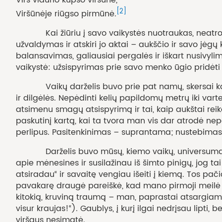
Virš vidurio kūpso viršūnė,
[2]
Viršūnėje riūgso pirmūnė.
Kai žiūriu į savo vaikystės nuotraukas, neatrodau 
užvaldymas ir atskiri jo aktai – aukščio ir savo jėg
balansavimas, galiausiai pergalės ir iškart nusivyl
vaikystė: užsispyrimas prie savo menko ūgio pridėti š
Vaikų darželis buvo prie pat namų, skersai kasdie
ir dilgėlės. Nepėdinti kelių papildomų metrų iki var
atsimenu smagų atsispyrimą ir tai, kaip aukštai reik
paskutinį kartą, kai ta tvora man vis dar atrodė ne
perlipus. Pasitenkinimas – suprantama; nustebimas: 
Darželis buvo mūsų, kiemo vaikų, universumas: disn
apie mėnesines ir susilažinau iš šimto pinigų, jog t
atsiradau“ ir savaitę vengiau išeiti į kiemą. Tos pač
pavakarę draugė pareiškė, kad mano pirmoji meilė – 
kitokią, kruviną traumą – man, paprastai atsargiam vai
visur kraujas!“). Gaublys, į kurį ilgai nedrįsau lipti
viršaus nesimatė.