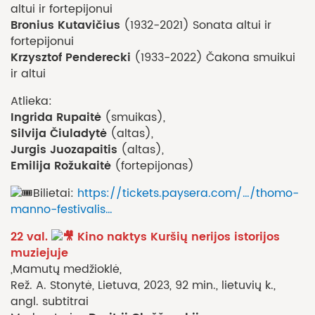
altui ir fortepijonui
Bronius Kutavičius
(1932-2021) Sonata altui ir
fortepijonui
Krzysztof Penderecki
(1933-2022) Čakona smuikui
ir altui
Atlieka:
Ingrida Rupaitė
(smuikas),
Silvija Čiuladytė
(altas),
Jurgis Juozapaitis
(altas),
Emilija Rožukaitė
(fortepijonas)
Bilietai:
https://tickets.paysera.com/…/thomo-
manno-festivalis…
22 val.
Kino naktys Kuršių nerijos istorijos
muziejuje
„Mamutų medžioklė„
Rež. A. Stonytė, Lietuva, 2023, 92 min., lietuvių k.,
angl. subtitrai