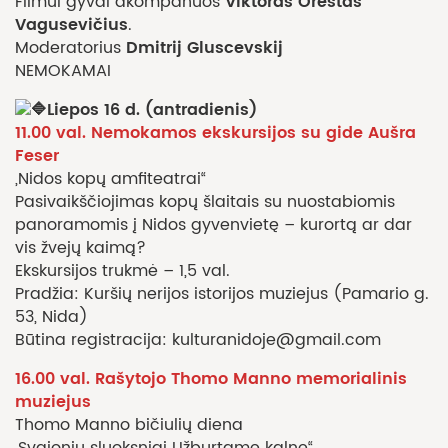
Viktoras Orestas
Filmui gyvai akompanuos
Vagusevičius
.
Dmitrij Gluscevskij
Moderatorius
NEMOKAMAI
Liepos 16 d. (antradienis)
11.00 val. Nemokamos ekskursijos su gide Aušra
Feser
„Nidos kopų amfiteatrai“
Pasivaikščiojimas kopų šlaitais su nuostabiomis
panoramomis į Nidos gyvenvietę – kurortą ar dar
vis žvejų kaimą?
Ekskursijos trukmė – 1,5 val.
Pradžia: Kuršių nerijos istorijos muziejus (Pamario g.
53, Nida)
Būtina registracija: kulturanidoje@gmail.com
16.00 val. Rašytojo Thomo Manno memorialinis
muziejus
Thomo Manno bičiulių diena
„Svajonių sluoksniai Užburtame kalne“