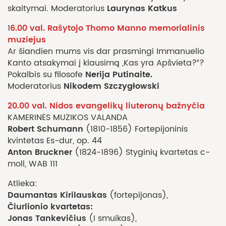
Laurynas Katkus
skaitymai. Moderatorius
6.00 val. Rašytojo Thomo Manno memorialinis
1
muziejus
Ar šiandien mums vis dar prasmingi Immanuelio
Kanto atsakymai į klausimą „Kas yra Apšvieta?“?
Nerija Putinaite.
Pokalbis su filosofe
Nikodem Szczygłowski
Moderatorius
20.00 val. Nidos evangelikų liuteronų bažnyčia
KAMERINĖS MUZIKOS VALANDA
Robert Schumann
(1810-1856) Fortepijoninis
kvintetas Es-dur, op. 44
Anton Bruckner
(1824-1896) Styginių kvartetas c-
moll, WAB 111
Atlieka:
Daumantas Kirilauskas
(fortepijonas),
Čiurlionio kvartetas:
Jonas Tankevičius
(I smuikas),