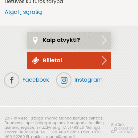
Lietuvos kultūros taryba
Atgal į sąrašą
Kaip atvykti?
Bilietai
Facebook
Instagram
2017 © Viešoji įstaiga Thomo Manno kultūros centras.
Duomenys apie įstaigą kaupiami ir saugomi Juridinių
Sukūrė
asmenų registre. Skruzdynės g. 17, LT-93123, Neringa.
Kodas: 110065054. Tel. +370 469 52260. Faks. +370
469 52260 El. paštas: mann@mann.lt