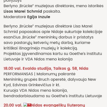
pavyzdys”
Berlyno „Brücke“ muziejaus direktorės, meno istorikės
Lisos Marei Schmid
paskaita.
Egija Inzule
Moderatorė
Berlyno „Brücke“ muziejaus direktorė Lisa Marei
Schmid papasakos apie Nidoje sukurtoje kolekcijoje
esančius „Brücke“ menininkų darbus ir pristatys
savo pastarųjų ketverių metų darbą, kuriame
kritiškai išnagrinėjo muziejų ir kolekciją.
Projektas įgyvendinamas kartu su Goethe’s institutu
Lietuvoje ir VDA Nidos meno kolonija
18.00 val. Evaldo studija, Taikos g. 58, Nida
PERFORMANSAS | Malonumų pakrantė
Menininkų grupės Bruch operetė, dalyvauja New
Kyd, Edvinas Grinkevičius ir kt.
Kuruoja VDA Nidos meno kolonija,
bendradarbiaudama su Goethe’s institutu Lietuvoje
20.00 val.
Nidos evangelikų liuteronų