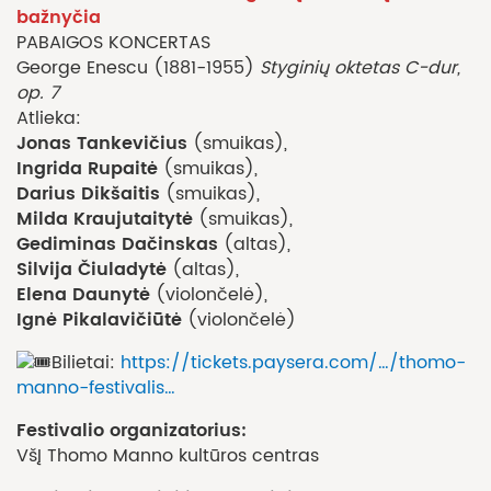
bažnyčia
PABAIGOS KONCERTAS
George Enescu (1881-1955)
Styginių oktetas C-dur,
op. 7
Atlieka:
Jonas Tankevičius
(smuikas),
Ingrida Rupaitė
(smuikas),
Darius Dikšaitis
(smuikas),
Milda Kraujutaitytė
(smuikas),
Gediminas Dačinskas
(altas),
Silvija Čiuladytė
(altas),
Elena Daunytė
(violončelė),
Ignė Pikalavičiūtė
(violončelė)
Bilietai:
https://tickets.paysera.com/…/thomo-
manno-festivalis…
Festivalio organizatorius:
VšĮ Thomo Manno kultūros centras