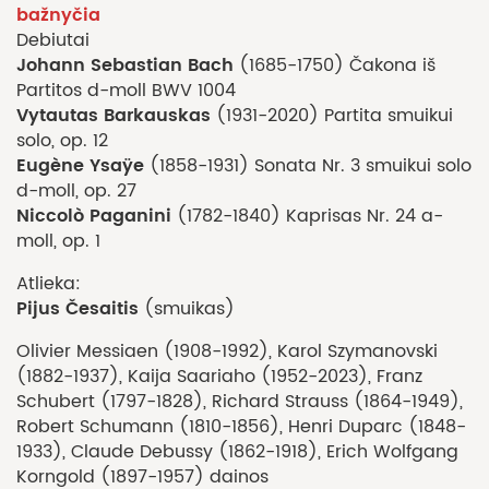
bažnyčia
Debiutai
Johann Sebastian Bach
(1685-1750) Čakona iš
Partitos d-moll BWV 1004
Vytautas Barkauskas
(1931-2020) Partita smuikui
solo, op. 12
Eugène Ysaÿe
(1858-1931) Sonata Nr. 3 smuikui solo
d-moll, op. 27
Niccolò Paganini
(1782-1840) Kaprisas Nr. 24 a-
moll, op. 1
Atlieka:
Pijus Česaitis
(smuikas)
Olivier Messiaen (1908-1992), Karol Szymanovski
(1882-1937), Kaija Saariaho (1952-2023), Franz
Schubert (1797-1828), Richard Strauss (1864-1949),
Robert Schumann (1810-1856), Henri Duparc (1848-
1933), Claude Debussy (1862-1918), Erich Wolfgang
Korngold (1897-1957) dainos