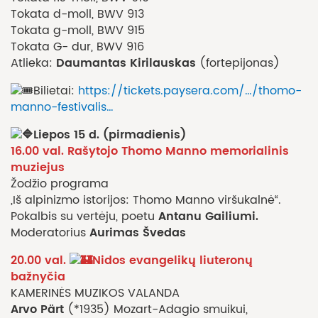
Tokata d-moll, BWV 913
Tokata g-moll, BWV 915
Tokata G- dur, BWV 916
Daumantas Kirilauskas
Atlieka:
(fortepijonas)
Bilietai:
https://tickets.paysera.com/…/thomo-
manno-festivalis…
Liepos 15 d. (pirmadienis)
16.00 val. Rašytojo Thomo Manno memorialinis
muziejus
Žodžio programa
„Iš alpinizmo istorijos: Thomo Manno viršukalnė“.
Antanu Gailiumi.
Pokalbis su vertėju, poetu
Aurimas Švedas
Moderatorius
20.00 val.
Nidos evangelikų liuteronų
bažnyčia
KAMERINĖS MUZIKOS VALANDA
Arvo Pärt
(*1935) Mozart-Adagio smuikui,