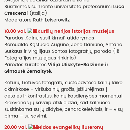
Luca
Susitikimas su Trento universiteto profesoriumi
Crescenzi
(Italija)
Moderatorė Ruth Leiserowitz
18.00 val.
Kuršių nerijos istorijos muziejus
Parodos „Kalnų susitikimai“ atidarymas
Romualdo Kęstučio Augūno, Jono Daniūno, Antano
Sutkaus ir Virgilijaus Šontos fotografijų paroda (iš
Fotografijos muziejaus rinkinio)
Vilija Uliskytė-Balzienė ir
Parodos kuratorės
Gintautė Žemaitytė.
Keturių Lietuvos fotografų sustabdytose kalnų laiko
akimirkose – viršukalnių grožis, įsižiūrėjimas į
detales ir kontrastus, kalnų kasdienybės momentai.
Kiekvienas jų savaip atskleidžia, kad kalnuose
susitinkama su jų didybe, bendrakeleiviais, ir – visų
pirma – su savimi.
20.00 val.
Nidos evangelikų liuteronų