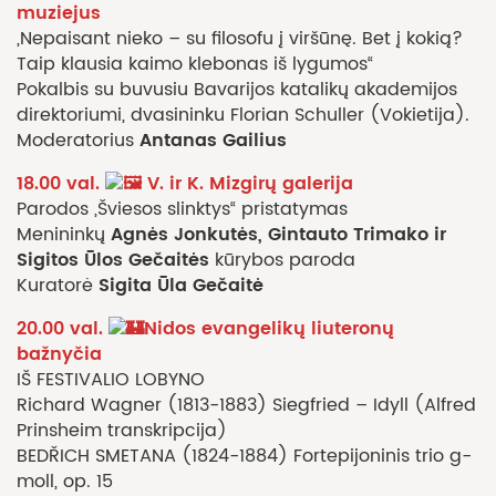
muziejus
„Nepaisant nieko – su filosofu į viršūnę. Bet į kokią?
Taip klausia kaimo klebonas iš lygumos“
Pokalbis su buvusiu Bavarijos katalikų akademijos
direktoriumi, dvasininku Florian Schuller (Vokietija).
Antanas Gailius
Moderatorius
18.00 val.
V. ir K. Mizgirų galerija
Parodos „Šviesos slinktys“ pristatymas
Agnės Jonkutės, Gintauto Trimako ir
Menininkų
Sigitos Ūlos Gečaitės
kūrybos paroda
Sigita Ūla Gečaitė
Kuratorė
20.00 val.
Nidos evangelikų liuteronų
bažnyčia
IŠ FESTIVALIO LOBYNO
Richard Wagner (1813-1883) Siegfried – Idyll (Alfred
Prinsheim transkripcija)
BEDŘICH SMETANA (1824-1884) Fortepijoninis trio g-
moll, op. 15