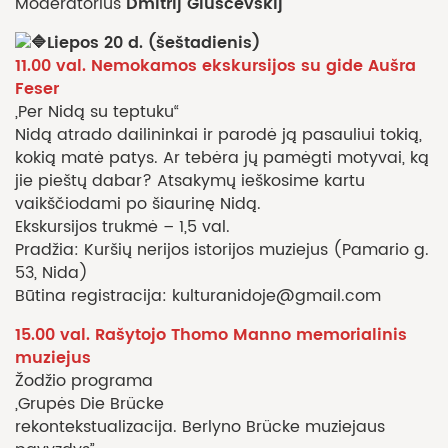
Dmitrij Gluščevskij
Moderatorius
Liepos 20 d. (šeštadienis)
11.00 val. Nemokamos ekskursijos su gide Aušra
Feser
„Per Nidą su teptuku“
Nidą atrado dailininkai ir parodė ją pasauliui tokią,
kokią matė patys. Ar tebėra jų pamėgti motyvai, ką
jie pieštų dabar? Atsakymų ieškosime kartu
vaikščiodami po šiaurinę Nidą.
Ekskursijos trukmė – 1,5 val.
Pradžia: Kuršių nerijos istorijos muziejus (Pamario g.
53, Nida)
Būtina registracija: kulturanidoje@gmail.com
15.00 val. Rašytojo Thomo Manno memorialinis
muziejus
Žodžio programa
„Grupės Die Brücke
rekontekstualizacija. Berlyno Brücke muziejaus