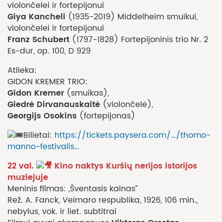
violončelei ir fortepijonui
Giya Kancheli
(1935-2019) Middelheim smuikui,
violončelei ir fortepijonui
Franz Schubert
(1797-1828) Fortepijoninis trio Nr. 2
Es-dur, op. 100, D 929
Atlieka:
GIDON KREMER TRIO:
Gidon Kremer
(smuikas),
Giedrė Dirvanauskaitė
(violončelė),
Georgijs Osokins
(fortepijonas)
Bilietai:
https://tickets.paysera.com/…/thomo-
manno-festivalis…
22 val.
Kino naktys Kuršių nerijos istorijos
muziejuje
Meninis filmas: „Šventasis kalnas”
Rež. A. Fanck, Veimaro respublika, 1926, 106 min.,
nebylus, vok. ir liet. subtitrai