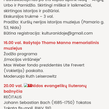
Urbo ir Parnidžio. Skirtingi miškai ir laikmečiai,
skirtingos istorijos ir požiūriai.
Ekskursijos trukmė – 3 val.
Pradžia: Kuršių nerijos istorijos muziejus (Pamario g.
53, Nida)
Būtina registracija: kulturanidoje@gmail.com
16.00 val. Rašytojo Thomo Manno memorialinis
muziejus
Žodžio programa
„Emocijos viršūnėje”
Max Weber fondo prezidentės Ute Frevert
(Vokietija) paskaita.
Moderuoja Ruth Leiserowitz
20.00 val.
Nidos evangelikų liuteronų
bažnyčia
REČITALIS
Johann Sebastian Bach (1685-1750) Tokatos
Tokata fis-moll, BWV 910