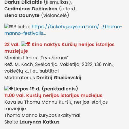
Darius Dikšaitis
(II smuikas),
Gediminas Dačinskas
(altas),
Elena Daunytė
(violončelė)
Bilietai:
https://tickets.paysera.com/…/thomo-
manno-festivalis…
22 val.
Kino naktys Kuršių nerijos istorijos
muziejuje
Meninis filmas: „Trys žiemos”
Rež. M. Koch, Šveicarija, Vokietija, 2022, 136 min.,
vokiečių k., liet. subtitrai
Dmitrij Gluščevskij
Moderatorius
Liepos 19 d. (penktadienis)
11.00 val. Kuršių nerijos istorijos muziejus
Kava su Thomu Mannu Kuršių nerijos istorijos
muziejuje
Thomo Manno kūrybos skaitymai
Laurynas Katkus
Skaito