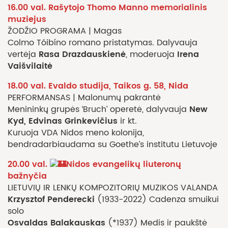
16.00 val. Rašytojo Thomo Manno memorialinis
muziejus
ŽODŽIO PROGRAMA | Magas
Colmo Tóibíno romano pristatymas. Dalyvauja
Rasa Drazdauskienė
Irena
vertėja
, moderuoja
Vaišvilaitė
18.00 val. Evaldo studija, Taikos g. 58, Nida
PERFORMANSAS | Malonumų pakrantė
New
Menininkų grupės ‘Bruch’ operetė, dalyvauja
Kyd, Edvinas Grinkevičius
ir kt.
Kuruoja VDA Nidos meno kolonija,
bendradarbiaudama su Goethe’s institutu Lietuvoje
20.00 val.
Nidos evangelikų liuteronų
bažnyčia
LIETUVIŲ IR LENKŲ KOMPOZITORIŲ MUZIKOS VALANDA
Krzysztof Penderecki
(1933-2022) Cadenza smuikui
solo
Osvaldas Balakauskas
(*1937) Medis ir paukštė