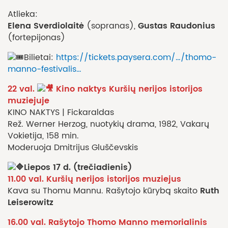
Atlieka:
Elena Sverdiolaitė
Gustas Raudonius
(sopranas),
(fortepijonas)
Bilietai:
https://tickets.paysera.com/…/thomo-
manno-festivalis…
22 val.
Kino naktys Kuršių nerijos istorijos
muziejuje
KINO NAKTYS | Fickaraldas
Rež. Werner Herzog, nuotykių drama, 1982, Vakarų
Vokietija, 158 min.
Moderuoja Dmitrijus Gluščevskis
Liepos 17 d. (trečiadienis)
11.00 val. Kuršių nerijos istorijos muziejus
Ruth
Kava su Thomu Mannu. Rašytojo kūrybą skaito
Leiserowitz
16.00 val. Rašytojo Thomo Manno memorialinis