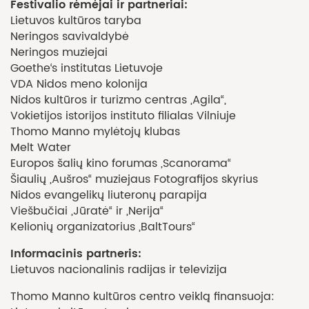
Festivalio rėmėjai ir partneriai:
Lietuvos kultūros taryba
Neringos savivaldybė
Neringos muziejai
Goethe‘s institutas Lietuvoje
VDA Nidos meno kolonija
Nidos kultūros ir turizmo centras „Agila“,
Vokietijos istorijos instituto filialas Vilniuje
Thomo Manno mylėtojų klubas
Melt Water
Europos šalių kino forumas „Scanorama“
Šiaulių „Aušros“ muziejaus Fotografijos skyrius
Nidos evangelikų liuteronų parapija
Viešbučiai „Jūratė“ ir „Nerija“
Kelionių organizatorius „BaltTours“
Informacinis partneris:
Lietuvos nacionalinis radijas ir televizija
Thomo Manno kultūros centro veiklą finansuoja: