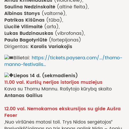
Arnas Kmieliauskas
(violončelė),
Saulina Nedzinskaitė
(altinė fleita),
Albinas Stonys
(valtornė),
Patrikas Kišūnas
(tūba),
Liucilė Vilimaitė
(arfa),
Lukas Budzinauskas
(vibrofonas),
Paula Bagotyriūtė
(fortepijonas)
Karolis Variakojis
Dirigentas:
Bilietai:
https://tickets.paysera.com/…/thomo-
manno-festivalis…
Liepos 14 d. (sekmadienis)
11.00 val. Kuršių nerijos istorijos muziejus
Kava su Thomu Mannu. Rašytojo kūrybą skaito
Antanas Gailius
12.00 val. Nemokamos ekskursijos su gide Aušra
Feser
„Nuo viršūnės matosi toli. Trys Nidos sergėtojos“
Pasivaikščiojimas po tris kopas aplink Nidą – Angių,