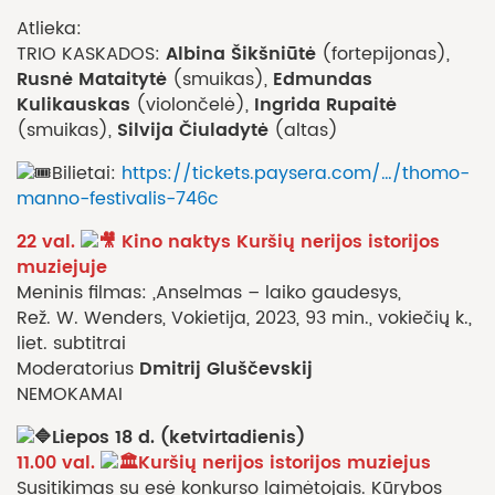
Atlieka:
Albina Šikšniūtė
TRIO KASKADOS:
(fortepijonas),
Rusnė Mataitytė
Edmundas
(smuikas),
Kulikauskas
Ingrida Rupaitė
(violončelė),
Silvija Čiuladytė
(smuikas),
(altas)
Bilietai:
https://tickets.paysera.com/…/thomo-
manno-festivalis-746c
22 val.
Kino naktys Kuršių nerijos istorijos
muziejuje
Meninis filmas: „Anselmas – laiko gaudesys„
Rež. W. Wenders, Vokietija, 2023, 93 min., vokiečių k.,
liet. subtitrai
Dmitrij Gluščevskij
Moderatorius
NEMOKAMAI
Liepos 18 d. (ketvirtadienis)
11.00 val.
Kuršių nerijos istorijos muziejus
Susitikimas su esė konkurso laimėtojais. Kūrybos