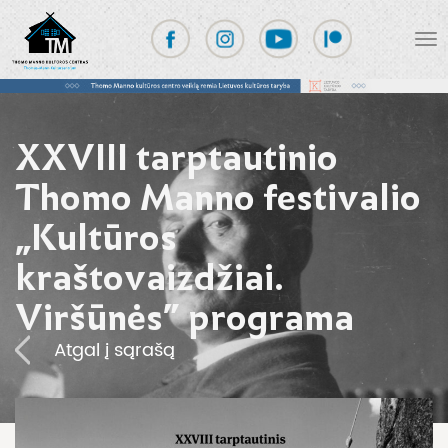
XXVIII tarptautinio
Thomo Manno festivalio
„Kultūros
kraštovaizdžiai.
Viršūnės” programa
Atgal į sąrašą