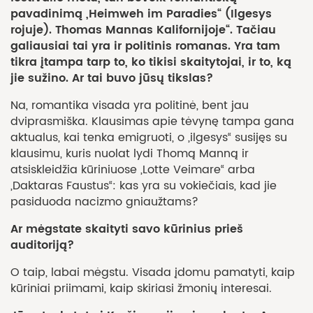
pavadinimą „Heimweh im Paradies“ (Ilgesys
rojuje). Thomas Mannas Kalifornijoje“. Tačiau
galiausiai tai yra ir politinis romanas. Yra tam
tikra įtampa tarp to, ko tikisi skaitytojai, ir to, ką
jie sužino. Ar tai buvo jūsų tikslas?
Na, romantika visada yra politinė, bent jau
dviprasmiška. Klausimas apie tėvynę tampa gana
aktualus, kai tenka emigruoti, o „ilgesys“ susijęs su
klausimu, kuris nuolat lydi Thomą Manną ir
atsiskleidžia kūriniuose „Lotte Veimare“ arba
„Daktaras Faustus“: kas yra su vokiečiais, kad jie
pasiduoda nacizmo gniaužtams?
Ar mėgstate skaityti savo kūrinius prieš
auditoriją?
O taip, labai mėgstu. Visada įdomu pamatyti, kaip
kūriniai priimami, kaip skiriasi žmonių interesai.