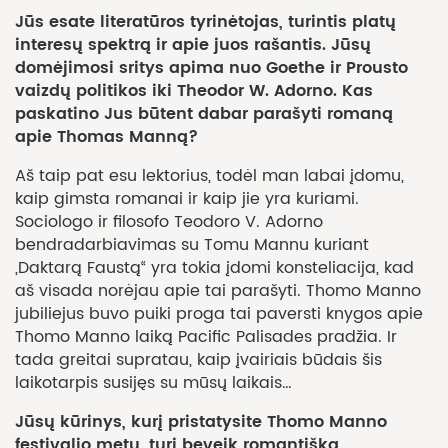
Jūs esate literatūros tyrinėtojas, turintis platų
interesų spektrą ir apie juos rašantis. Jūsų
domėjimosi sritys apima nuo Goethe ir Prousto
vaizdų politikos iki Theodor W. Adorno. Kas
paskatino Jus būtent dabar parašyti romaną
apie Thomas Manną?
Aš taip pat esu lektorius, todėl man labai įdomu,
kaip gimsta romanai ir kaip jie yra kuriami.
Sociologo ir filosofo Teodoro V. Adorno
bendradarbiavimas su Tomu Mannu kuriant
„Daktarą Faustą“ yra tokia įdomi konsteliacija, kad
aš visada norėjau apie tai parašyti. Thomo Manno
jubiliejus buvo puiki proga tai paversti knygos apie
Thomo Manno laiką Pacific Palisades pradžia. Ir
tada greitai supratau, kaip įvairiais būdais šis
laikotarpis susijęs su mūsų laikais…
Jūsų kūrinys, kurį pristatysite Thomo Manno
festivalio metu, turi beveik romantišką