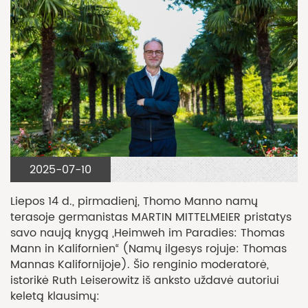
2025-07-10
Liepos 14 d., pirmadienį, Thomo Manno namų
terasoje germanistas MARTIN MITTELMEIER pristatys
savo naują knygą „Heimweh im Paradies: Thomas
Mann in Kalifornien“ (Namų ilgesys rojuje: Thomas
Mannas Kalifornijoje). Šio renginio moderatorė,
istorikė Ruth Leiserowitz iš anksto uždavė autoriui
keletą klausimų: