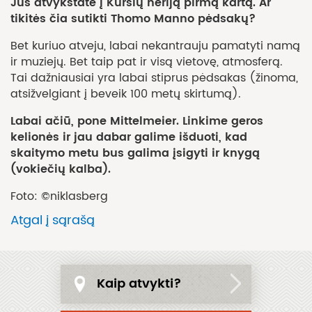
Jūs atvykstate į Kuršių neriją pirmą kartą. Ar
tikitės čia sutikti Thomo Manno pėdsakų?
Bet kuriuo atveju, labai nekantrauju pamatyti namą
ir muziejų. Bet taip pat ir visą vietovę, atmosferą.
Tai dažniausiai yra labai stiprus pėdsakas (žinoma,
atsižvelgiant į beveik 100 metų skirtumą).
Labai ačiū, pone Mittelmeier. Linkime geros
kelionės ir jau dabar galime išduoti, kad
skaitymo metu bus galima įsigyti ir knygą
(vokiečių kalba).
Foto: ©niklasberg
Atgal į sąrašą
Kaip atvykti?