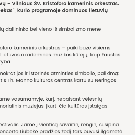
ų – Vilniaus Šv. Kristoforo kamerinis orkestras.
iubekas“, kurio programoje dominuos lietuvių
ių dailininko bei vieno iš simbolizmo mene
toforo kamerinis orkestras – puiki bazė visiems
ių Lietuvos akademinės muzikos kūrėjų, kaip Faustas
ūryba.
ratijos ir istorinės atminties simbolio, palikimą:
ntis Th. Manno kultūros centras kartu su Neringos
tame vasarnamyje, kurį, nepaisant vėlesnių
ialinis muziejus. Įkurti čia kultūros įstaigas
tivalis. Jame į vientisą savaitinį renginį susipina
Koncerto Liubeke pradžios žodį tars buvusi ilgametė