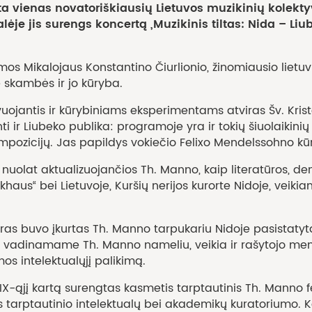
a vienas novatoriškiausių Lietuvos muzikinių kolektyv
salėje jis surengs koncertą „Muzikinis tiltas: Nida – L
os Mikalojaus Konstantino Čiurlionio, žinomiausio lietuv
 skambės ir jo kūryba.
vuojantis ir kūrybiniams eksperimentams atviras Šv. Kris
i ir Liubeko publika: programoje yra ir tokių šiuolaikin
kompozicijų. Jas papildys vokiečio Felixo Mendelssohno k
lat aktualizuojančios Th. Manno, kaip literatūros, demok
aus“ bei Lietuvoje, Kuršių nerijos kurorte Nidoje, veikia
ntras buvo įkurtas Th. Manno tarpukariu Nidoje pasistaty
ai vadinamame Th. Manno nameliu, veikia ir rašytojo memor
os intelektualųjį palikimą.
X-ąjį kartą surengtas kasmetis tarptautinis Th. Manno fes
s tarptautinio intelektualų bei akademikų kuratoriumo. 