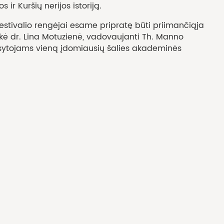
 ir Kuršių nerijos istoriją.
festivalio rengėjai esame pripratę būti priimančiąja
orikė dr. Lina Motuzienė, vadovaujanti Th. Manno
lausytojams vieną įdomiausių šalies akademinės