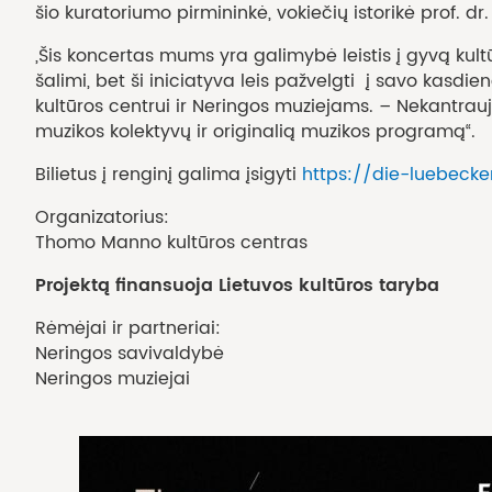
šio kuratoriumo pirmininkė, vokiečių istorikė prof. dr.
„Šis koncertas mums yra galimybė leistis į gyvą kult
šalimi, bet ši iniciatyva leis pažvelgti į savo kasdie
kultūros centrui ir Neringos muziejams. – Nekantrau
muzikos kolektyvų ir originalią muzikos programą“.
Bilietus į renginį galima įsigyti
https://die-luebec
Organizatorius:
Thomo Manno kultūros centras
Projektą finansuoja Lietuvos kultūros taryba
Rėmėjai ir partneriai:
Neringos savivaldybė
Neringos muziejai