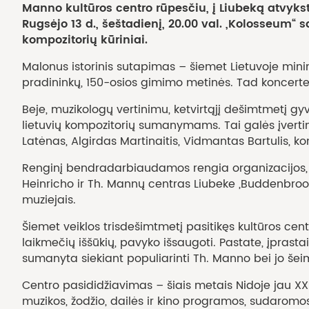
Manno kultūros centro rūpesčiu, į Liubeką atvykst
Rugsėjo 13 d., šeštadienį, 20.00 val. „Kolosseum“ 
kompozitorių kūriniai.
Malonus istorinis sutapimas – šiemet Lietuvoje minim
pradininkų, 150-osios gimimo metinės. Tad koncerte
Beje, muzikologų vertinimu, ketvirtąjį dešimtmetį gy
lietuvių kompozitorių sumanymams. Tai galės įvertint
Latėnas, Algirdas Martinaitis, Vidmantas Bartulis, 
Renginį bendradarbiaudamos rengia organizacijos, nuo
Heinricho ir Th. Mannų centras Liubeke „Buddenbrookh
muziejais.
Šiemet veiklos trisdešimtmetį pasitikęs kultūros ce
laikmečių iššūkių, pavyko išsaugoti. Pastate, įprast
sumanyta siekiant populiarinti Th. Manno bei jo šeim
Centro pasididžiavimas – šiais metais Nidoje jau XXI
muzikos, žodžio, dailės ir kino programos, sudaromo