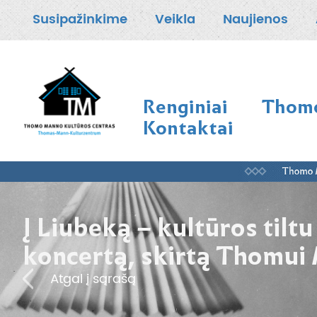
Susipažinkime
Veikla
Naujienos
Renginiai
Thomo
Kontaktai
Į Liubeką – kultūros tilt
koncertą, skirtą Thomui
Atgal į sąrašą