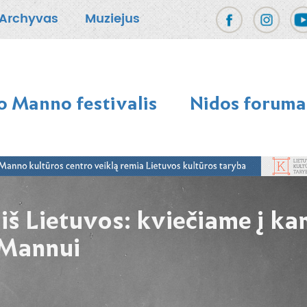
Archyvas
Muziejus
 Manno festivalis
Nidos foruma
u iš Lietuvos: kviečiame į 
 Mannui