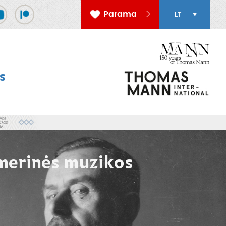
Parama
LT
s
kamerinės muzikos