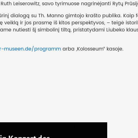
 Ruth Leiserowitz, savo tyrimuose nagrinėjanti Rytų Prūsijos
ūrinį dialogą su Th. Manno gimtojo krašto publika. Kaip 
nę veiklą ir jos prasmę iš kitos perspektyvos, – teigė ist
jame nutiesti šį simbolinį tiltą, pristatydami Liubeko k
ker-museen.de/programm
arba „Kolosseum“ kasoje.