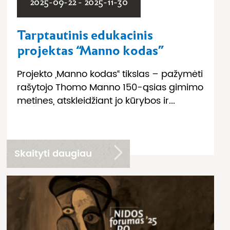
2025-09-22 - 2025-11-30
Tarptautinis edukacinis
projektas “Manno kodas”
Projekto „Manno kodas“ tikslas – pažymėti
rašytojo Thomo Manno 150-ąsias gimimo
metines, atskleidžiant jo kūrybos ir...
Skaityti daugiau