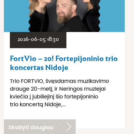
2026-06-05 18:30
FortVio – 20! Fortepijoninio trio
koncertas Nidoje
Trio FORTVIO, švęsdamas muzikavimo
drauge 20-metį, ir Neringos muziejai
kviečia į jubiliejinį šio fortepijoninio
trio koncertą Nidoje,...
Skaityti daugiau