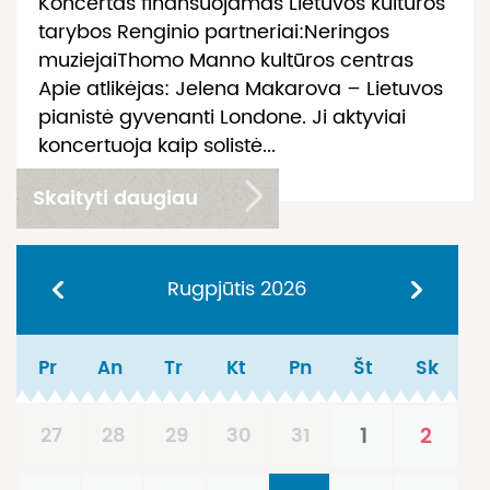
Koncertas finansuojamas Lietuvos kultūros
tarybos Renginio partneriai:Neringos
muziejaiThomo Manno kultūros centras
Apie atlikėjas: Jelena Makarova – Lietuvos
pianistė gyvenanti Londone. Ji aktyviai
koncertuoja kaip solistė...
Skaityti daugiau
Rugpjūtis
2026
Pr
An
Tr
Kt
Pn
Št
Sk
27
28
29
30
31
1
2