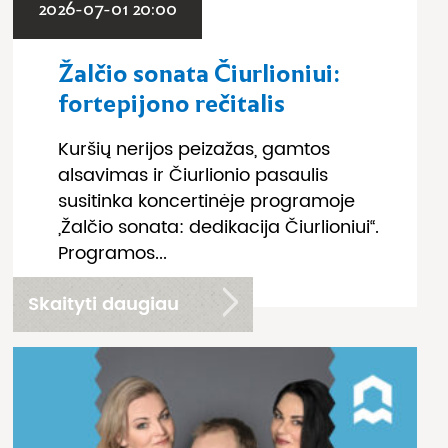
2026-07-01 20:00
Žalčio sonata Čiurlioniui:
fortepijono rečitalis
Kuršių nerijos peizažas, gamtos
alsavimas ir Čiurlionio pasaulis
susitinka koncertinėje programoje
„Žalčio sonata: dedikacija Čiurlioniui“.
Programos...
Skaityti daugiau