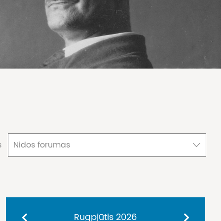
s
Nidos forumas
Rugpjūtis
2026