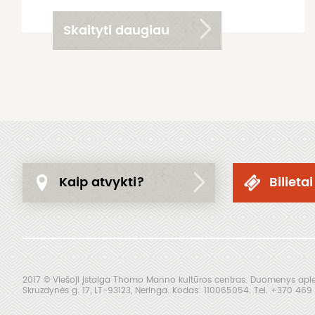
Skaityti daugiau
Kaip atvykti?
Bilietai
2017 © Viešoji įstaiga Thomo Manno kultūros centras. Duomenys apie 
Skruzdynės g. 17, LT-93123, Neringa. Kodas: 110065054. Tel. +370 4