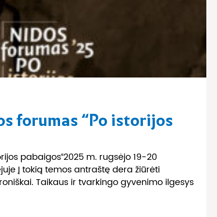
os forumas “Po istorijos
torijos pabaigos“2025 m. rugsėjo 19­-20
ejuje Į tokią temos antraštę dera žiūrėti
ironiškai. Taikaus ir tvarkingo gyvenimo ilgesys