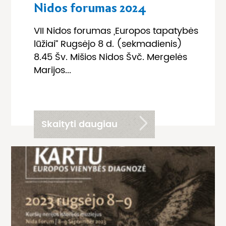
Nidos forumas 2024
VII Nidos forumas „Europos tapatybės
lūžiai” Rugsėjo 8 d. (sekmadienis)
8.45 Šv. Mišios Nidos Švč. Mergelės
Marijos...
Skaityti daugiau