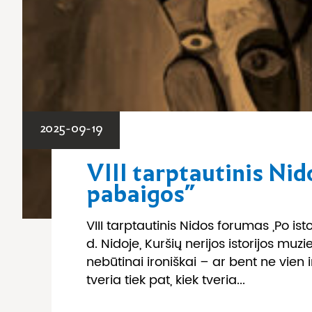
2025-09-19
VIII tarptautinis Nid
pabaigos”
VIII tarptautinis Nidos forumas „Po is
d. Nidoje, Kuršių nerijos istorijos muzi
nebūtinai ironiškai – ar bent ne vien 
tveria tiek pat, kiek tveria...