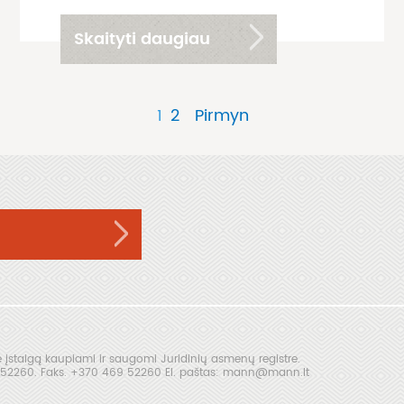
Skaityti daugiau
1
2
Pirmyn
įstaigą kaupiami ir saugomi Juridinių asmenų registre.
69 52260. Faks. +370 469 52260 El. paštas: mann@mann.lt