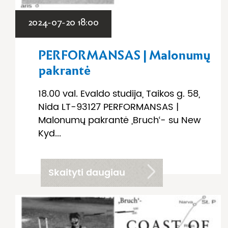
2024-07-20 18:00
PERFORMANSAS | Malonumų
pakrantė
18.00 val. Evaldo studija, Taikos g. 58,
Nida LT-93127 PERFORMANSAS |
Malonumų pakrantė ,Bruch‘- su New
Kyd...
Skaityti daugiau