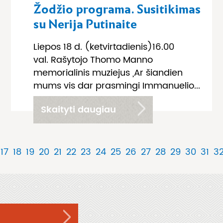
Žodžio programa. Susitikimas
su Nerija Putinaite
Liepos 18 d. (ketvirtadienis)16.00
val. Rašytojo Thomo Manno
memorialinis muziejus „Ar šiandien
mums vis dar prasmingi Immanuelio...
Skaityti daugiau
17
18
19
20
21
22
23
24
25
26
27
28
29
30
31
3