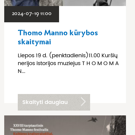
2024-07-19 11:00
Thomo Manno kūrybos
skaitymai
Liepos 19 d. (penktadienis)11.00 Kuršių
nerijos istorijos muziejus T H O M O M A
N...
Skaityti daugiau