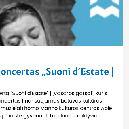
ncertas „Suoni d’Estate |
ą “Suoni d’Estate” | „Vasaros garsai“, kuris
oncertas finansuojamas Lietuvos kultūros
s muziejaiThomo Manno kultūros centras Apie
 pianistė gyvenanti Londone. Ji aktyviai