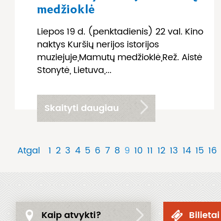
medžioklė
Liepos 19 d. (penktadienis) 22 val. Kino
naktys Kuršių nerijos istorijos
muziejuje„Mamutų medžioklė„Rež. Aistė
Stonytė, Lietuva,...
Skaityti daugiau
Atgal
1
2
3
4
5
6
7
8
9
10
11
12
13
14
15
16
Kaip atvykti?
Bilietai