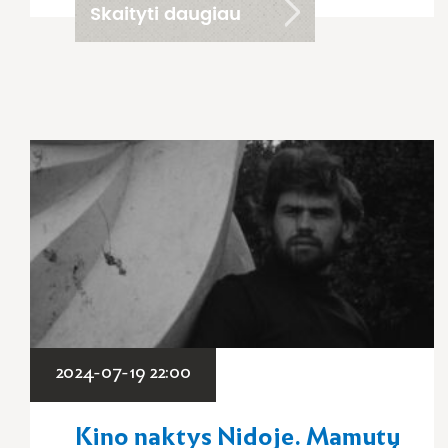
Skaityti daugiau
2024-07-19 22:00
Kino naktys Nidoje. Mamutų