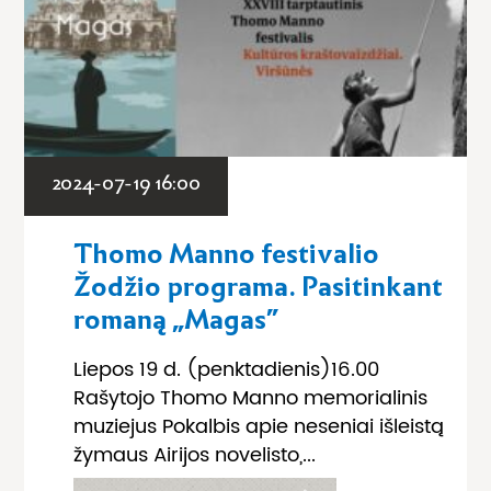
2024-07-19 16:00
Thomo Manno festivalio
Žodžio programa. Pasitinkant
romaną „Magas”
Liepos 19 d. (penktadienis)16.00
Rašytojo Thomo Manno memorialinis
muziejus Pokalbis apie neseniai išleistą
žymaus Airijos novelisto,...