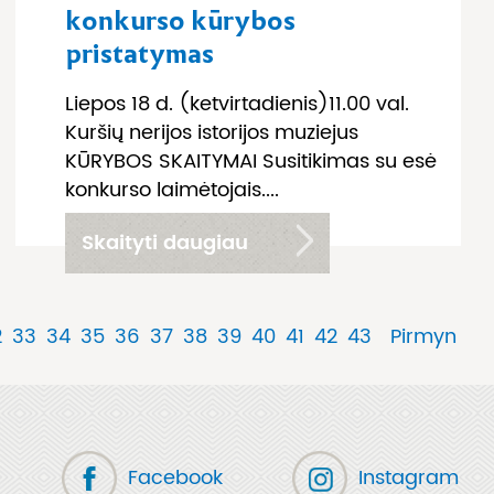
konkurso kūrybos
pristatymas
Liepos 18 d. (ketvirtadienis)11.00 val.
Kuršių nerijos istorijos muziejus
KŪRYBOS SKAITYMAI Susitikimas su esė
konkurso laimėtojais....
Skaityti daugiau
2
33
34
35
36
37
38
39
40
41
42
43
Pirmyn
Facebook
Instagram