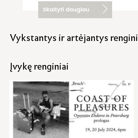
Skaityti daugiau
Vykstantys ir artėjantys rengini
Įvykę renginiai