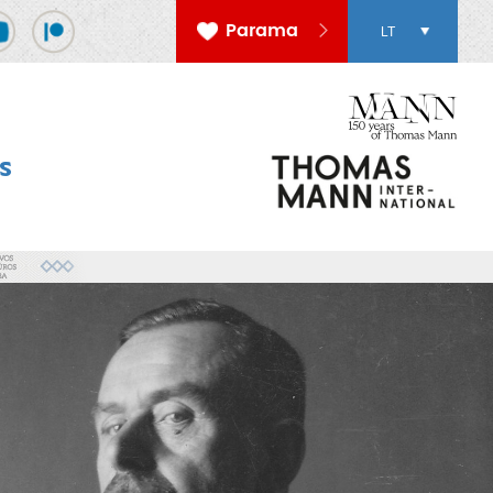
Parama
LT
s