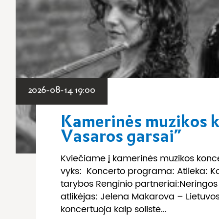
2026-08-14 19:00
Kamerinės muzikos ko
Vasaros garsai”
Kviečiame į kamerinės muzikos koncert
vyks: Koncerto programa: Atlieka: K
tarybos Renginio partneriai:Neringo
atlikėjas: Jelena Makarova – Lietuvos
koncertuoja kaip solistė...