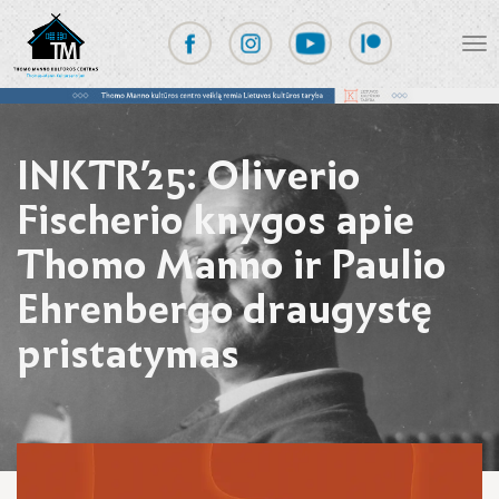
INKTR’25: Oliverio
Fischerio knygos apie
Thomo Manno ir Paulio
Ehrenbergo draugystę
pristatymas