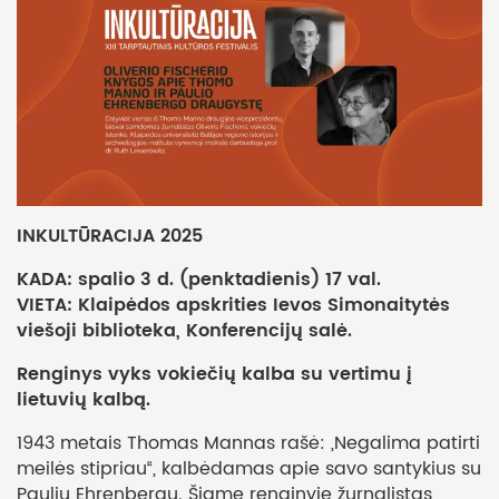
INKULTŪRACIJA 2025
KADA: spalio 3 d. (penktadienis) 17 val.
VIETA: Klaipėdos apskrities Ievos Simonaitytės
viešoji biblioteka, Konferencijų salė.
Renginys vyks vokiečių kalba su vertimu į
lietuvių kalbą.
1943 metais Thomas Mannas rašė: „Negalima patirti
meilės stipriau“, kalbėdamas apie savo santykius su
Pauliu Ehrenbergu. Šiame renginyje žurnalistas