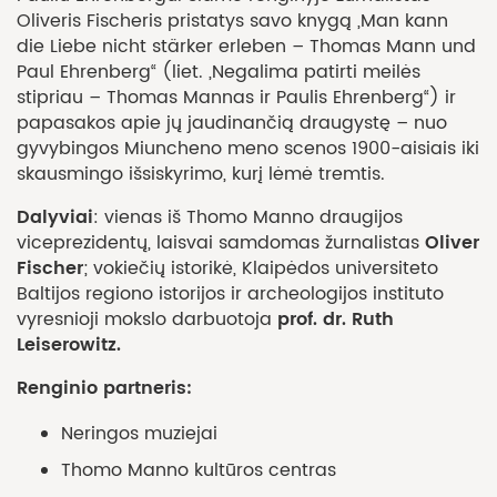
Oliveris Fischeris pristatys savo knygą „Man kann
die Liebe nicht stärker erleben – Thomas Mann und
Paul Ehrenberg“ (liet. „Negalima patirti meilės
stipriau – Thomas Mannas ir Paulis Ehrenberg“) ir
papasakos apie jų jaudinančią draugystę – nuo
gyvybingos Miuncheno meno scenos 1900-aisiais iki
skausmingo išsiskyrimo, kurį lėmė tremtis.
Dalyviai
: vienas iš Thomo Manno draugijos
Oliver
viceprezidentų, laisvai samdomas žurnalistas
Fischer
; vokiečių istorikė, Klaipėdos universiteto
Baltijos regiono istorijos ir archeologijos instituto
prof. dr. Ruth
vyresnioji mokslo darbuotoja
Leiserowitz.
Renginio partneris:
Neringos muziejai
Thomo Manno kultūros centras