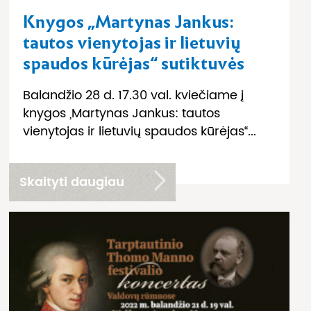
Knygos „Martynas Jankus:
tautos vienytojas ir lietuvių
spaudos kūrėjas“ sutiktuvės
Balandžio 28 d. 17.30 val. kviečiame į
knygos „Martynas Jankus: tautos
vienytojas ir lietuvių spaudos kūrėjas“...
Skaityti daugiau