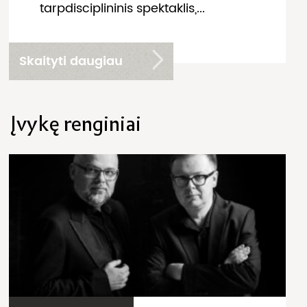
tarpdisciplininis spektaklis,...
Skaityti daugiau
Įvykę renginiai