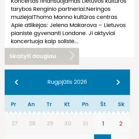
Koncertas finansuojamas Lietuvos kultūros
tarybos Renginio partneriai:Neringos
muziejaiThomo Manno kultūros centras
Apie atlikėjas: Jelena Makarova – Lietuvos
pianistė gyvenanti Londone. Ji aktyviai
koncertuoja kaip solistė...
Skaityti daugiau
Rugpjūtis
2026
Pr
An
Tr
Kt
Pn
Št
Sk
27
28
29
30
31
1
2