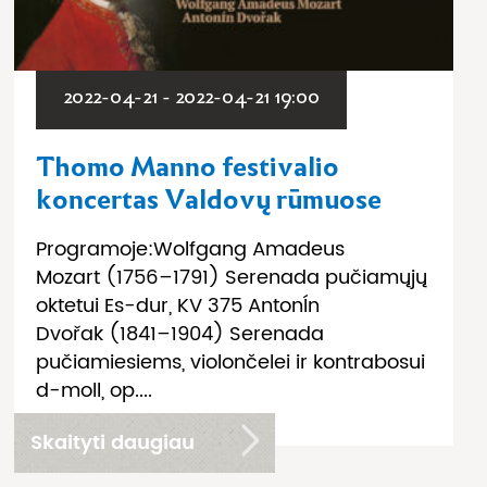
2022-04-21 - 2022-04-21 19:00
Thomo Manno festivalio
koncertas Valdovų rūmuose
Programoje:Wolfgang Amadeus
Mozart (1756–1791) Serenada pučiamųjų
oktetui Es-dur, KV 375 AntonÍn
Dvořak (1841–1904) Serenada
pučiamiesiems, violončelei ir kontrabosui
d-moll, op....
Skaityti daugiau