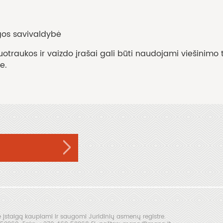
ngos savivaldybė
traukos ir vaizdo įrašai gali būti naudojami viešinimo t
e.
įstaigą kaupiami ir saugomi Juridinių asmenų registre.