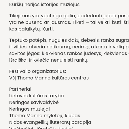
Kuršių nerijos istorijos muziejus
Tikėjimas yra ypatinga galia, padedanti judėti pasirin
yra ne būsena ar jausmas. Tikėti – tai veikti, būti ištik
kas palaikytų. Kurti.
Teptuko potėpis, nugulęs dažų debesis, ranka sugr
ir vilties, atveria netikrumą, nerimą, o kartu ir valią
savitos jėgos: kiekvienas rankos judesys, kiekvienas 
išraiška. Ir kviečia nenuleisti rankų.
Festivalio organizatorius:
VšĮ Thomo Manno kultūros centras
Partneriai:
Lietuvos kultūros taryba
Neringos savivaldybė
Neringos muziejai
Thomo Manno mylėtojų klubas
Nidos evangelikų liuteronų parapija
Viešbučiai „Jūratė“ ir „Nerija“