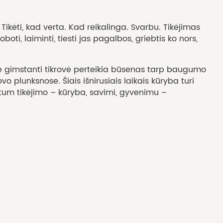
 Tikėti, kad verta. Kad reikalinga. Svarbu. Tikėjimas
oboti, laiminti, tiesti jas pagalbos, griebtis ko nors,
e gimstanti tikrovė perteikia būsenas tarp baugumo
vo plunksnose. Šiais išnirusiais laikais kūryba turi
tum tikėjimo – kūryba, savimi, gyvenimu –