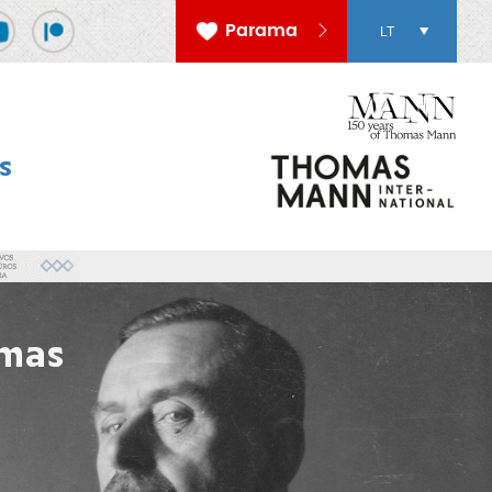
Parama
LT
s
ymas