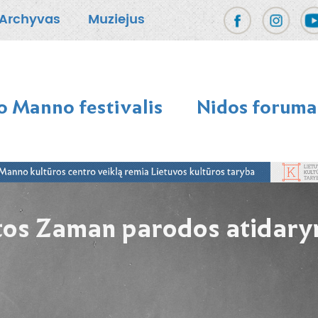
Archyvas
Muziejus
 Manno festivalis
Nidos foruma
itos Zaman parodos atidar