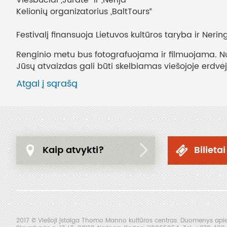
Kelionių organizatorius „BaltTours“
Festivalį finansuoja Lietuvos kultūros taryba ir Neri
Renginio metu bus fotografuojama ir filmuojama. Nuo
Jūsų atvaizdas gali būti skelbiamas viešojoje erdvėj
Atgal į sąrašą
Kaip atvykti?
Bilietai
2017 © Viešoji įstaiga Thomo Manno kultūros centras. Duomenys apie 