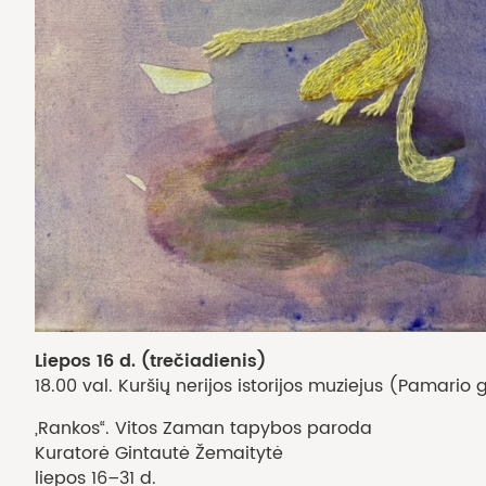
Liepos 16 d. (trečiadienis)
18.00 val. Kuršių nerijos istorijos muziejus (Pamario 
„Rankos“. Vitos Zaman tapybos paroda
Kuratorė Gintautė Žemaitytė
liepos 16–31 d.