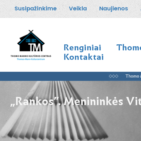
Susipažinkime
Veikla
Naujienos
Renginiai
Thomo
Kontaktai
„Rankos”. Menininkės V