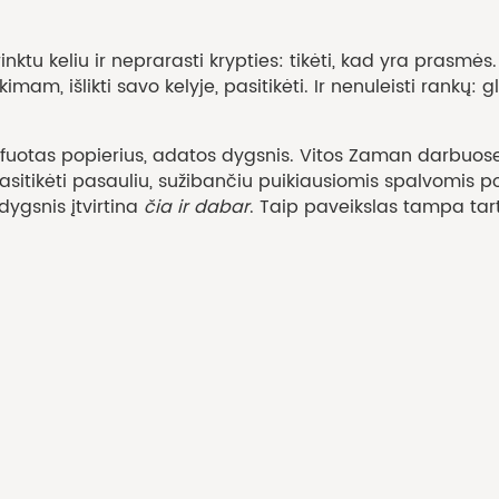
ktu keliu ir neprarasti krypties: tikėti, kad yra prasmės.
imam, išlikti savo kelyje, pasitikėti. Ir nenuleisti rankų: gl
afuotas popierius, adatos dygsnis. Vitos Zaman darbuos
 pasitikėti pasauliu, sužibančiu puikiausiomis spalvomis po
dygsnis įtvirtina
čia ir dabar
. Taip paveikslas tampa tar