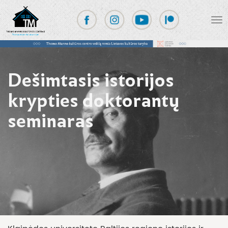
Dešimtasis istorijos
krypties doktorantų
seminaras