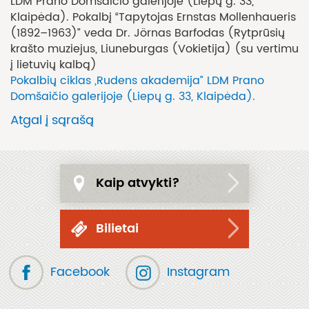
LDM Prano Domšaičio galerijoje (Liepų g. 33,
Klaipėda). Pokalbį “Tapytojas Ernstas Mollenhaueris
(1892–1963)” veda Dr. Jörnas Barfodas (Rytprūsių
krašto muziejus, Liuneburgas (Vokietija) (su vertimu
į lietuvių kalbą)
Pokalbių ciklas „Rudens akademija” LDM Prano
Domšaičio galerijoje (Liepų g. 33, Klaipėda).
Atgal į sąrašą
Kaip atvykti?
Bilietai
Facebook
Instagram