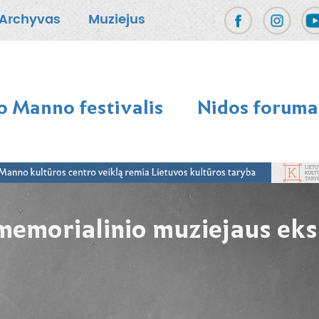
Archyvas
Muziejus
 Manno festivalis
Nidos foruma
morialinio muziejaus eksp