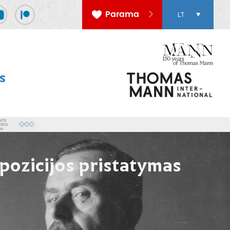
Parama
LT
s
ozicijos pristatymas