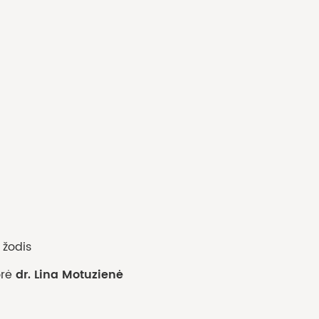
 žodis
dr. Lina Motuzienė
orė