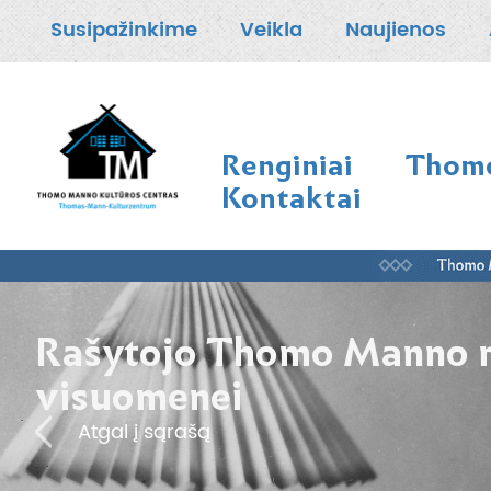
Susipažinkime
Veikla
Naujienos
Renginiai
Thomo
Kontaktai
Rašytojo Thomo Manno me
visuomenei
Atgal į sąrašą