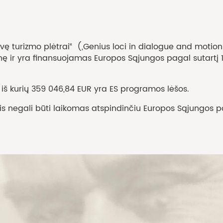
rdvę turizmo plėtrai“ („Genius loci in dialogue and moti
ir yra finansuojamas Europos Sąjungos pagal sutartį 1S
iš kurių 359 046,84 EUR yra ES programos lėšos.
 jis negali būti laikomas atspindinčiu Europos Sąjungos po