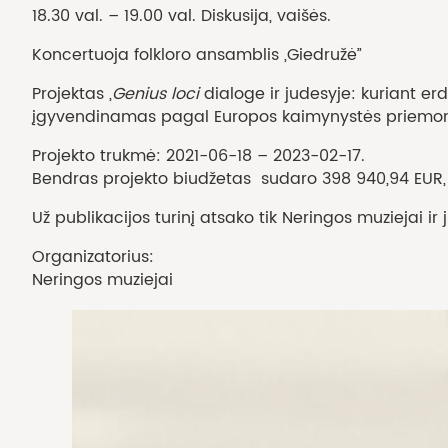
18.30 val. – 19.00 val. Diskusija, vaišės.
Koncertuoja folkloro ansamblis „Giedružė”
Projektas „
Genius loci
dialoge ir judesyje: kuriant e
įgyvendinamas pagal Europos kaimynystės priemonę 
Projekto trukmė: 2021-06-18 – 2023-02-17.
Bendras projekto biudžetas sudaro 398 940,94 EUR, 
Už publikacijos turinį atsako tik Neringos muziejai ir
Organizatorius:
Neringos muziejai