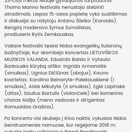
23-čius metus Nidoje gyvuojantis tarptautinis
Thomo Manno festivalis nenustoja stebinti
atradimais. Liepos 15-osios popietę vyko susitikimas
ir diskusija su rašytoju Antanu Šileika (Kanada).
Renginį moderavo žymus žurnalistas,
prodiuseris Rytis Zemkauskas.
Vakare festivalis tęsėsi Nidos evangelikų liuteronų
bažnyčioje, kur skambėjo koncertas LIETUVIŠKOS
MUZIKOS VALANDA. Eduardo Balsio ir Vytauto
Barkausko kūrybą atliko: Ingrida Armonaitė
(smuikas), Ugnius Dičiūnas (obojus), Kauno
kvartetas: Karolina Beinarytė-Palekauskienė (I
smuikas), Aistė Mikutytė (II smuikas), Eglė Lapinskė
(altas), Saulius Bartulis (violončelė) bei kamerinis
choras Aidija (meno vadovas ir dirigentas
Romualdas Gražinis).
Po koncerto visi skubėjo į Kino naktis, vykusias Nidos
bendruomenės namuose, kur regėjome 2018 m.
sukurtą lenkų režisieriaus Paweł Pawlikowski