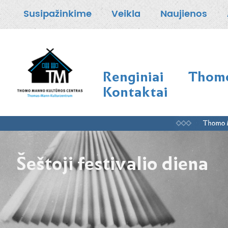
Susipažinkime
Veikla
Naujienos
Renginiai
Thomo
Kontaktai
Šeštoji festivalio diena