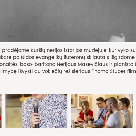
pradėjome Kuršių nerijos istorijos muziejuje, kur vyko su
Vakare po Nidos evangelikų liuteronų skliautais išgirdom
rmonaitės, boso-baritono Nerijaus Masevičiaus ir pianist
bę išvysti du vokiečių režisieriaus Thomo Stuber filmus „