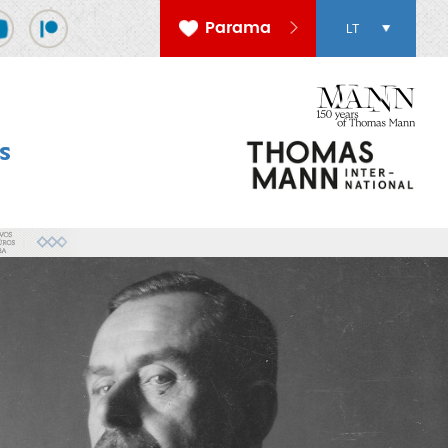
Parama
LT
s