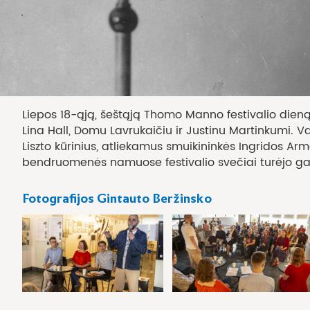
Liepos 18-ąją, šeštąją Thomo Manno festivalio dieną 
Lina Hall, Domu Lavrukaičiu ir Justinu Martinkumi. 
Liszto kūrinius, atliekamus smuikininkės Ingridos A
bendruomenės namuose festivalio svečiai turėjo galimy
Fotografijos Gintauto Beržinsko