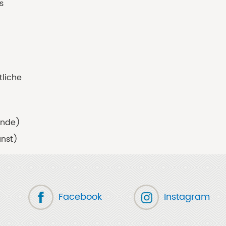
s
tliche
ende)
unst)
Facebook
Instagram