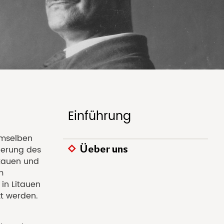
Einführung
emselben
Üeber uns
derung des
itauen und
m
in Litauen
t werden.