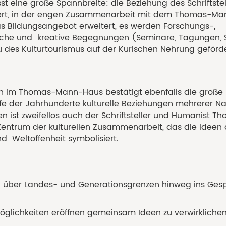
 eine große Spannbreite: die Beziehung des Schriftste
tiert, in der engen Zusammenarbeit mit dem Thomas-
as Bildungsangebot erweitert, es werden Forschungs-,
liche und kreative Begegnungen (Seminare, Tagungen, 
au des Kulturtourismus auf der Kurischen Nehrung geförd
gen im Thomas-Mann-Haus bestätigt ebenfalls die große 
ufe der Jahrhunderte kulturelle Beziehungen mehrerer N
 ist zweifellos auch der Schriftsteller und Humanist T
Zentrum der kulturellen Zusammenarbeit, das die Ideen
 Weltoffenheit symbolisiert.
g über Landes- und Generationsgrenzen hinweg ins Ges
lichkeiten eröffnen gemeinsam Ideen zu verwirkliche