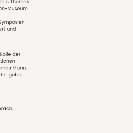
llers Thomas
Mann-Museum
Symposien,
ert und
Rolle der
ationen
homas Mann.
 der guten
präch
n