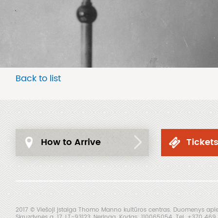
Back to list
How to Arrive
Ticket
2017 © Viešoji įstaiga Thomo Manno kultūros centras. Duomenys apie 
Skruzdynės g. 17, LT-93123, Neringa. Kodas: 110065054. Tel. +370 4