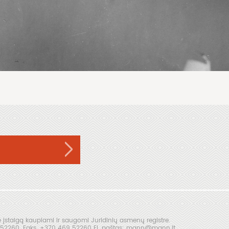
s
įstaigą kaupiami ir saugomi Juridinių asmenų registre.
69 52260. Faks. +370 469 52260 El. paštas: mann@mann.lt